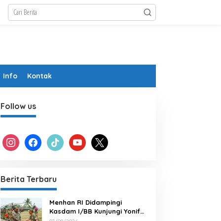
Info
Kontak
Follow us
instagram
facebook
tiktok
youtube
x
Berita Terbaru
Menhan RI Didampingi
Kasdam I/BB Kunjungi Yonif
TP 902/SPG, Tinjau Fasilitas