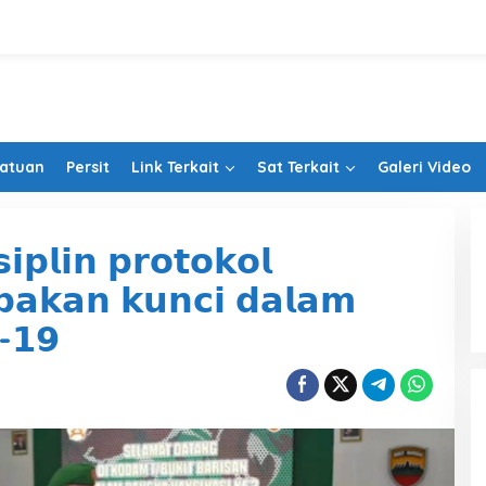
Satuan
Persit
Link Terkait
Sat Terkait
Galeri Video
𝗶𝗽𝗹𝗶𝗻 𝗽𝗿𝗼𝘁𝗼𝗸𝗼𝗹
𝗮𝗸𝗮𝗻 𝗸𝘂𝗻𝗰𝗶 𝗱𝗮𝗹𝗮𝗺
-𝟭𝟵