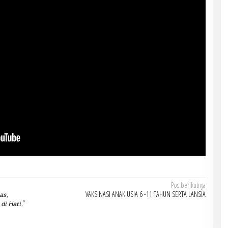
Pos berikutnya
𝘢𝘴,
VAKSINASI ANAK USIA 6 -11 TAHUN SERTA LANSIA
𝘥𝘪 𝘏𝘢𝘵𝘪.”