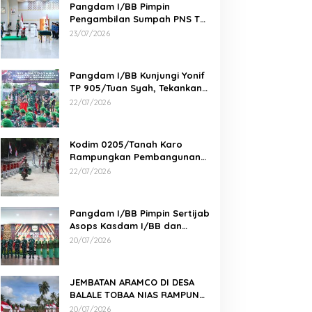
Pangdam I/BB Pimpin
Pengambilan Sumpah PNS TNI
AD di Makodam I/BB
23/07/2026
Pangdam I/BB Kunjungi Yonif
TP 905/Tuan Syah, Tekankan
Profesionalisme dan
22/07/2026
Kesiapan Prajurit
Kodim 0205/Tanah Karo
Rampungkan Pembangunan
Jembatan Beton di Desa
22/07/2026
Pernantin
Pangdam I/BB Pimpin Sertijab
Asops Kasdam I/BB dan
Danyonarmed 2/KS serta
20/07/2026
Tradisi Korps
JEMBATAN ARAMCO DI DESA
BALALE TOBAA NIAS RAMPUNG,
AKSES WARGA SEMAKIN MUDAH
20/07/2026