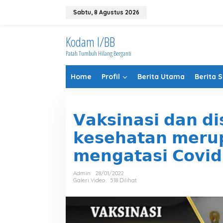
Lewati
ke
Sabtu, 8 Agustus 2026
konten
Kodam I/BB
Patah Tumbuh Hilang Berganti
Home
Profil
Berita Utama
Berita 
𝗩𝗮𝗸𝘀𝗶𝗻𝗮𝘀𝗶 𝗱𝗮𝗻 𝗱𝗶𝘀
𝗸𝗲𝘀𝗲𝗵𝗮𝘁𝗮𝗻 𝗺𝗲𝗿𝘂
𝗺𝗲𝗻𝗴𝗮𝘁𝗮𝘀𝗶 𝗖𝗼𝘃𝗶
Admin
28/01/2022
Galeri Video
518 Dilihat