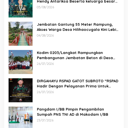
Hendy Antariksa Beserta keluarga besar
Kodam I/BB Mengucapkan : Selamat Ulang
05/08/2026
Tahun Jenderal TNI Agus Subiyanto, S.E.,
M.Si. Panglima TNI
Jembatan Gantung 55 Meter Rampung,
Akses Warga Desa Hilihaocugala Kini Lebih
Aman
04/08/2026
Kodim 0203/Langkat Rampungkan
Pembangunan Jembatan Beton di Desa
Paluh Manis
26/07/2026
DIRGAHAYU RSPAD GATOT SUBROTO “RSPAD
Hadir Dengan Pelayanan Prima Untuk
Indonesia Maju” 26 JULI 1950 – 26 JULI 2026
26/07/2026
Pangdam I/BB Pimpin Pengambilan
Sumpah PNS TNI AD di Makodam I/BB
23/07/2026