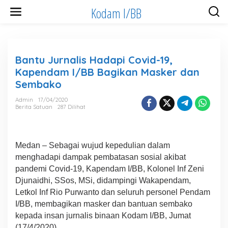
Lewati
Kodam I/BB
ke
konten
Bantu Jurnalis Hadapi Covid-19,
Kapendam I/BB Bagikan Masker dan
Sembako
Admin
17/04/2020
Berita Satuan
287 Dilihat
Medan – Sebagai wujud kepedulian dalam
menghadapi dampak pembatasan sosial akibat
pandemi Covid-19, Kapendam I/BB, Kolonel Inf Zeni
Djunaidhi, SSos, MSi, didampingi Wakapendam,
Letkol Inf Rio Purwanto dan seluruh personel Pendam
I/BB, membagikan masker dan bantuan sembako
kepada insan jurnalis binaan Kodam I/BB, Jumat
(17/4/2020).