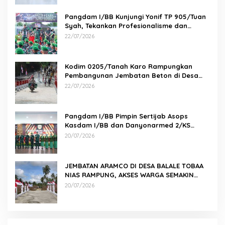
Pangdam I/BB Kunjungi Yonif TP 905/Tuan
Syah, Tekankan Profesionalisme dan
Kesiapan Prajurit
22/07/2026
Kodim 0205/Tanah Karo Rampungkan
Pembangunan Jembatan Beton di Desa
Pernantin
22/07/2026
Pangdam I/BB Pimpin Sertijab Asops
Kasdam I/BB dan Danyonarmed 2/KS
serta Tradisi Korps
20/07/2026
JEMBATAN ARAMCO DI DESA BALALE TOBAA
NIAS RAMPUNG, AKSES WARGA SEMAKIN
MUDAH
20/07/2026