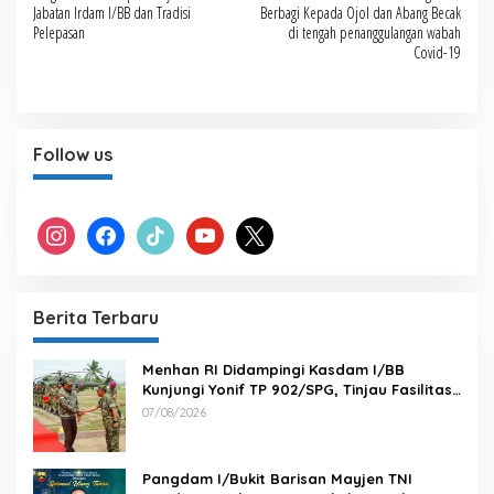
pos
Jabatan Irdam I/BB dan Tradisi
Berbagi Kepada Ojol dan Abang Becak
Pelepasan
di tengah penanggulangan wabah
Covid-19
Follow us
instagram
facebook
tiktok
youtube
x
Berita Terbaru
Menhan RI Didampingi Kasdam I/BB
Kunjungi Yonif TP 902/SPG, Tinjau Fasilitas
dan Beri Motivasi Prajurit
07/08/2026
Pangdam I/Bukit Barisan Mayjen TNI