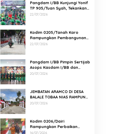
Pangdam I/BB Kunjungi Yonif
TP 905/Tuan Syah, Tekankan
Profesionalisme dan
22/07/2026
Kesiapan Prajurit
Kodim 0205/Tanah Karo
Rampungkan Pembangunan
Jembatan Beton di Desa
22/07/2026
Pernantin
Pangdam I/BB Pimpin Sertijab
Asops Kasdam I/BB dan
Danyonarmed 2/KS serta
20/07/2026
Tradisi Korps
JEMBATAN ARAMCO DI DESA
BALALE TOBAA NIAS RAMPUNG,
AKSES WARGA SEMAKIN MUDAH
20/07/2026
Kodim 0206/Dairi
Rampungkan Perbaikan
Jembatan Gantung Perintis 2
16/07/2026