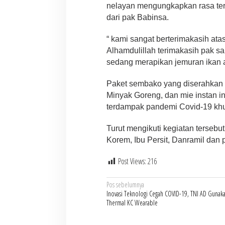
nelayan mengungkapkan rasa ter
dari pak Babinsa.
“ kami sangat berterimakasih ata
Alhamdulillah terimakasih pak sa
sedang merapikan jemuran ikan 
Paket sembako yang diserahkan se
Minyak Goreng, dan mie instan i
terdampak pandemi Covid-19 kh
Turut mengikuti kegiatan tersebu
Korem, Ibu Persit, Danramil dan 
Post Views:
216
Navigasi
Pos sebelumnya
Inovasi Teknologi Cegah COVID-19, TNI AD Gunak
pos
Thermal KC Wearable