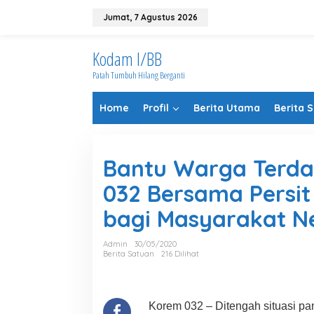
Lewati
ke
Jumat, 7 Agustus 2026
konten
Kodam I/BB
Patah Tumbuh Hilang Berganti
Home
Profil
Berita Utama
Berita 
Bantu Warga Terda
032 Bersama Persi
bagi Masyarakat N
Admin
30/05/2020
Berita Satuan
216 Dilihat
Korem 032 – Ditengah situasi pa