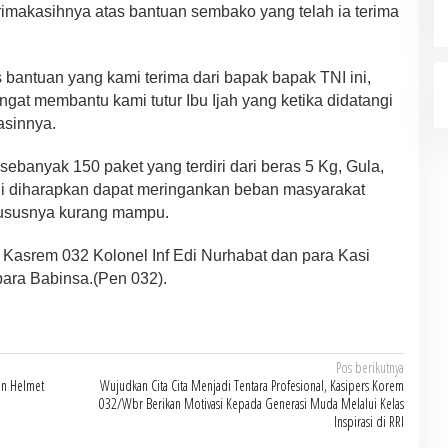
imakasihnya atas bantuan sembako yang telah ia terima
s bantuan yang kami terima dari bapak bapak TNI ini,
ngat membantu kami tutur Ibu Ijah yang ketika didatangi
asinnya.
banyak 150 paket yang terdiri dari beras 5 Kg, Gula,
ni diharapkan dapat meringankan beban masyarakat
ususnya kurang mampu.
t Kasrem 032 Kolonel Inf Edi Nurhabat dan para Kasi
para Babinsa.(Pen 032).
Pos berikutnya
an Helmet
Wujudkan Cita Cita Menjadi Tentara Profesional, Kasipers Korem
032/Wbr Berikan Motivasi Kepada Generasi Muda Melalui Kelas
Inspirasi di RRI