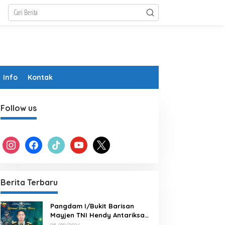
Info
Kontak
Follow us
instagram
facebook
tiktok
youtube
x
Berita Terbaru
Pangdam I/Bukit Barisan
Mayjen TNI Hendy Antariksa
Beserta keluarga besar