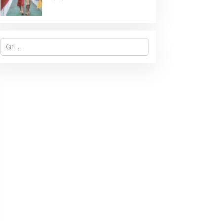
di Desa Mbinalun, Pakpak
Bharat
Cari
untuk: