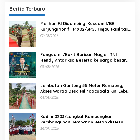
Berita Terbaru
Menhan RI Didampingi Kasdam I/BB
Kunjungi Yonif TP 902/SPG, Tinjau Fasilitas
dan Beri Motivasi Prajurit
07/08/2026
Pangdam I/Bukit Barisan Mayjen TNI
Hendy Antariksa Beserta keluarga besar
Kodam I/BB Mengucapkan : Selamat Ulang
05/08/2026
Tahun Jenderal TNI Agus Subiyanto, S.E.,
M.Si. Panglima TNI
Jembatan Gantung 55 Meter Rampung,
Akses Warga Desa Hilihaocugala Kini Lebih
Aman
04/08/2026
Kodim 0203/Langkat Rampungkan
Pembangunan Jembatan Beton di Desa
Paluh Manis
26/07/2026