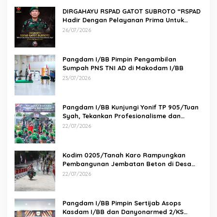
DIRGAHAYU RSPAD GATOT SUBROTO “RSPAD
Hadir Dengan Pelayanan Prima Untuk
Indonesia Maju” 26 JULI 1950 – 26 JULI 2026
26/07/2026
Pangdam I/BB Pimpin Pengambilan
Sumpah PNS TNI AD di Makodam I/BB
23/07/2026
Pangdam I/BB Kunjungi Yonif TP 905/Tuan
Syah, Tekankan Profesionalisme dan
Kesiapan Prajurit
22/07/2026
Kodim 0205/Tanah Karo Rampungkan
Pembangunan Jembatan Beton di Desa
Pernantin
22/07/2026
Pangdam I/BB Pimpin Sertijab Asops
Kasdam I/BB dan Danyonarmed 2/KS