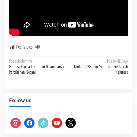
Post Views:
740
Navigasi
Pos sebelumnya
Pos berikutnya
Babinsa Garda Terdepan Dalam Rangka
Kodam I/BB Ukir Sejumlah Prestasi di
pos
Pertahanan Negara
Kejurnas
Follow us
instagram
facebook
tiktok
youtube
x