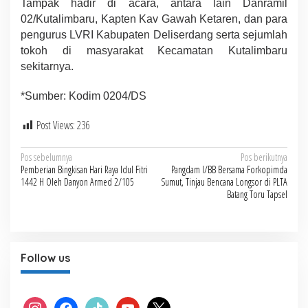
Tampak hadir di acara, antara lain Danramil
02/Kutalimbaru, Kapten Kav Gawah Ketaren, dan para
pengurus LVRI Kabupaten Deliserdang serta sejumlah
tokoh di masyarakat Kecamatan Kutalimbaru
sekitarnya.
*Sumber: Kodim 0204/DS
Post Views:
236
Navigasi
Pos sebelumnya
Pos berikutnya
Pemberian Bingkisan Hari Raya Idul Fitri
Pangdam I/BB Bersama Forkopimda
pos
1442 H Oleh Danyon Armed 2/105
Sumut, Tinjau Bencana Longsor di PLTA
Batang Toru Tapsel
Follow us
instagram
facebook
tiktok
youtube
x