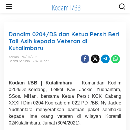
Lewati
Kodam I/BB
ke
konten
Dandim 0204/DS dan Ketua Persit Beri
Tali Asih kepada Veteran di
Kutalimbaru
Admin
30/04/2021
Berita Satuan
236 Dilihat
Kodam I/BB | Kutalimbaru
– Komandan Kodim
0204/Deliserdang, Letkol Kav Jackie Yudhantara,
SSos, MHan, bersama Ketua Persit KCK Cabang
XXXIII Dim 0204 Koorcabrem 022 PD I/BB, Ny Jackie
Yudhantara menyerahkan bantuan paket sembako
kepada lima orang veteran di wilayah Koramil
02/Kutalimbaru, Jumat (30/4/2021).