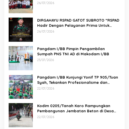
Paluh Manis
26/07/2026
DIRGAHAYU RSPAD GATOT SUBROTO “RSPAD
Hadir Dengan Pelayanan Prima Untuk
Indonesia Maju” 26 JULI 1950 – 26 JULI 2026
26/07/2026
Pangdam I/BB Pimpin Pengambilan
Sumpah PNS TNI AD di Makodam I/BB
23/07/2026
Pangdam I/BB Kunjungi Yonif TP 905/Tuan
Syah, Tekankan Profesionalisme dan
Kesiapan Prajurit
22/07/2026
Kodim 0205/Tanah Karo Rampungkan
Pembangunan Jembatan Beton di Desa
Pernantin
22/07/2026