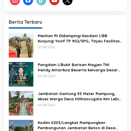
Berita Terbaru
Menhan RI Didampingi Kasdam I/BB
Kunjungi Yonif TP 902/SPG, Tinjau Fasilitas
dan Beri Motivasi Prajurit
07/08/2026
Pangdam I/Bukit Barisan Mayjen TNI
Hendy Antariksa Beserta keluarga besar
Kodam I/BB Mengucapkan : Selamat Ulang
05/08/2026
Tahun Jenderal TNI Agus Subiyanto, S.E.,
M.Si. Panglima TNI
Jembatan Gantung 55 Meter Rampung,
Akses Warga Desa Hilihaocugala Kini Lebih
Aman
04/08/2026
Kodim 0203/Langkat Rampungkan
Pembangunan Jembatan Beton di Desa