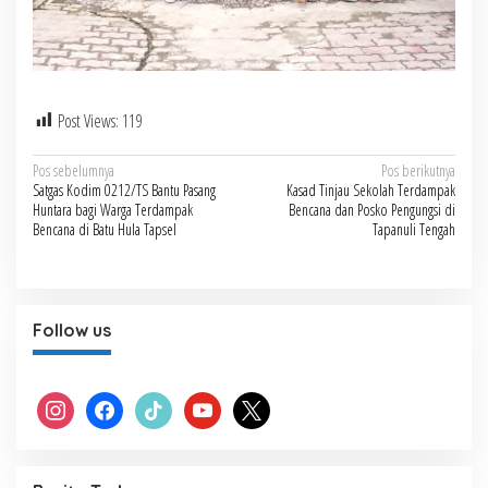
Post Views:
119
Navigasi
Pos sebelumnya
Pos berikutnya
Satgas Kodim 0212/TS Bantu Pasang
Kasad Tinjau Sekolah Terdampak
pos
Huntara bagi Warga Terdampak
Bencana dan Posko Pengungsi di
Bencana di Batu Hula Tapsel
Tapanuli Tengah
Follow us
instagram
facebook
tiktok
youtube
x