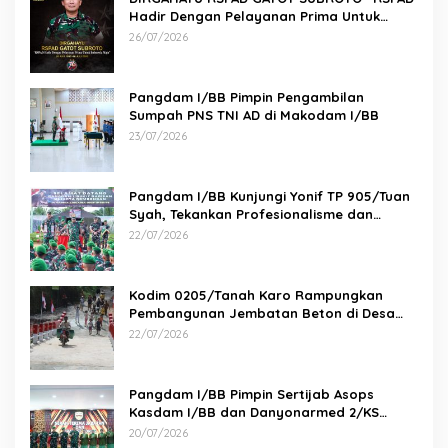
Hadir Dengan Pelayanan Prima Untuk
Indonesia Maju” 26 JULI 1950 – 26 JULI 2026
26/07/2026
Pangdam I/BB Pimpin Pengambilan
Sumpah PNS TNI AD di Makodam I/BB
23/07/2026
Pangdam I/BB Kunjungi Yonif TP 905/Tuan
Syah, Tekankan Profesionalisme dan
Kesiapan Prajurit
22/07/2026
Kodim 0205/Tanah Karo Rampungkan
Pembangunan Jembatan Beton di Desa
Pernantin
22/07/2026
Pangdam I/BB Pimpin Sertijab Asops
Kasdam I/BB dan Danyonarmed 2/KS
serta Tradisi Korps
20/07/2026