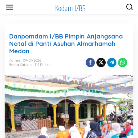
Lewati
Kodam I/BB
ke
konten
Danpomdam I/BB Pimpin Anjangsana
Natal di Panti Asuhan Almarhamah
Medan
Admin
09/01/2026
Berita Satuan
119 Dilihat