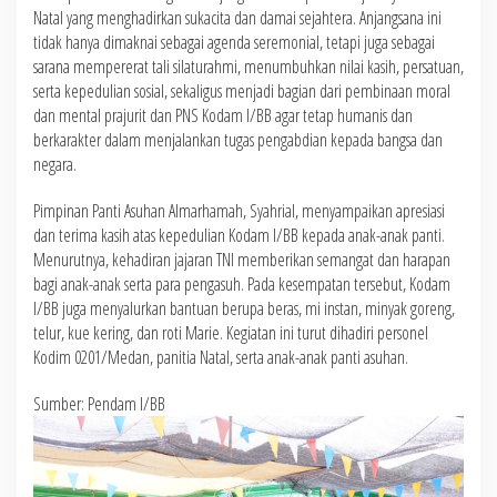
Natal yang menghadirkan sukacita dan damai sejahtera. Anjangsana ini
tidak hanya dimaknai sebagai agenda seremonial, tetapi juga sebagai
sarana mempererat tali silaturahmi, menumbuhkan nilai kasih, persatuan,
serta kepedulian sosial, sekaligus menjadi bagian dari pembinaan moral
dan mental prajurit dan PNS Kodam I/BB agar tetap humanis dan
berkarakter dalam menjalankan tugas pengabdian kepada bangsa dan
negara.
Pimpinan Panti Asuhan Almarhamah, Syahrial, menyampaikan apresiasi
dan terima kasih atas kepedulian Kodam I/BB kepada anak-anak panti.
Menurutnya, kehadiran jajaran TNI memberikan semangat dan harapan
bagi anak-anak serta para pengasuh. Pada kesempatan tersebut, Kodam
I/BB juga menyalurkan bantuan berupa beras, mi instan, minyak goreng,
telur, kue kering, dan roti Marie. Kegiatan ini turut dihadiri personel
Kodim 0201/Medan, panitia Natal, serta anak-anak panti asuhan.
Sumber: Pendam I/BB