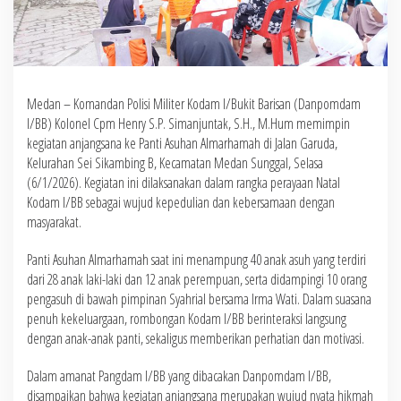
Medan – Komandan Polisi Militer Kodam I/Bukit Barisan (Danpomdam
I/BB) Kolonel Cpm Henry S.P. Simanjuntak, S.H., M.Hum memimpin
kegiatan anjangsana ke Panti Asuhan Almarhamah di Jalan Garuda,
Kelurahan Sei Sikambing B, Kecamatan Medan Sunggal, Selasa
(6/1/2026). Kegiatan ini dilaksanakan dalam rangka perayaan Natal
Kodam I/BB sebagai wujud kepedulian dan kebersamaan dengan
masyarakat.
Panti Asuhan Almarhamah saat ini menampung 40 anak asuh yang terdiri
dari 28 anak laki-laki dan 12 anak perempuan, serta didampingi 10 orang
pengasuh di bawah pimpinan Syahrial bersama Irma Wati. Dalam suasana
penuh kekeluargaan, rombongan Kodam I/BB berinteraksi langsung
dengan anak-anak panti, sekaligus memberikan perhatian dan motivasi.
Dalam amanat Pangdam I/BB yang dibacakan Danpomdam I/BB,
disampaikan bahwa kegiatan anjangsana merupakan wujud nyata hikmah