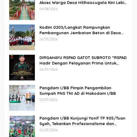
Akses Warga Desa Hilihaocugala Kini Lebih
Aman
04/08/2026
Kodim 0203/Langkat Rampungkan
Pembangunan Jembatan Beton di Desa
Paluh Manis
26/07/2026
DIRGAHAYU RSPAD GATOT SUBROTO “RSPAD
Hadir Dengan Pelayanan Prima Untuk
Indonesia Maju” 26 JULI 1950 – 26 JULI 2026
26/07/2026
Pangdam I/BB Pimpin Pengambilan
Sumpah PNS TNI AD di Makodam I/BB
23/07/2026
Pangdam I/BB Kunjungi Yonif TP 905/Tuan
Syah, Tekankan Profesionalisme dan
Kesiapan Prajurit
22/07/2026