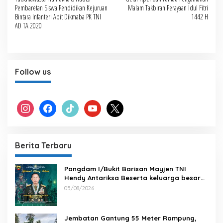
Pembaretan Siswa Pendidikan Kejuruan
Malam Takbiran Perayaan Idul Fitri
Bintara Infanteri Abit Dikmaba PK TNI
1442 H
AD TA 2020
Follow us
instagram
facebook
tiktok
youtube
x
Berita Terbaru
Pangdam I/Bukit Barisan Mayjen TNI
Hendy Antariksa Beserta keluarga besar
Kodam I/BB Mengucapkan : Selamat Ulang
05/08/2026
Tahun Jenderal TNI Agus Subiyanto, S.E.,
M.Si. Panglima TNI
Jembatan Gantung 55 Meter Rampung,