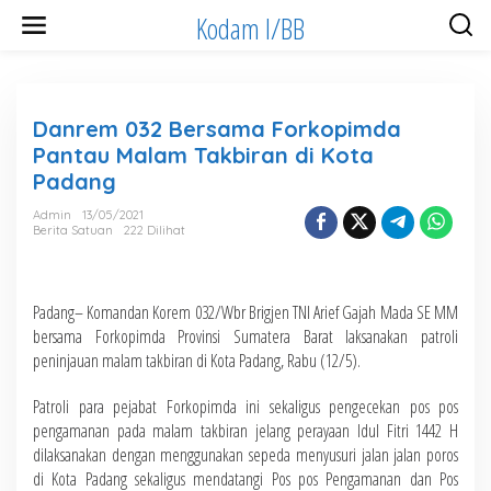
Lewati
Kodam I/BB
ke
konten
Danrem 032 Bersama Forkopimda
Pantau Malam Takbiran di Kota
Padang
Admin
13/05/2021
Berita Satuan
222 Dilihat
Padang– Komandan Korem 032/Wbr Brigjen TNI Arief Gajah Mada SE MM
bersama Forkopimda Provinsi Sumatera Barat laksanakan patroli
peninjauan malam takbiran di Kota Padang, Rabu (12/5).
Patroli para pejabat Forkopimda ini sekaligus pengecekan pos pos
pengamanan pada malam takbiran jelang perayaan Idul Fitri 1442 H
dilaksanakan dengan menggunakan sepeda menyusuri jalan jalan poros
di Kota Padang sekaligus mendatangi Pos pos Pengamanan dan Pos