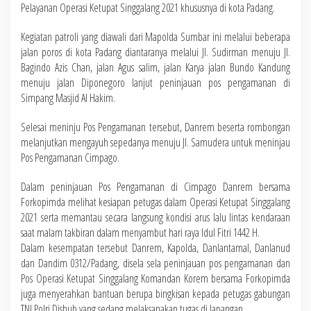
Pelayanan Operasi Ketupat Singgalang 2021 khususnya di kota Padang.
Kegiatan patroli yang diawali dari Mapolda Sumbar ini melalui beberapa
jalan poros di kota Padang diantaranya melalui Jl. Sudirman menuju Jl.
Bagindo Azis Chan, jalan Agus salim, jalan Karya jalan Bundo Kandung
menuju jalan Diponegoro lanjut peninjauan pos pengamanan di
Simpang Masjid Al Hakim.
Selesai meninju Pos Pengamanan tersebut, Danrem beserta rombongan
melanjutkan mengayuh sepedanya menuju Jl. Samudera untuk meninjau
Pos Pengamanan Cimpago.
Dalam peninjauan Pos Pengamanan di Cimpago Danrem bersama
Forkopimda melihat kesiapan petugas dalam Operasi Ketupat Singgalang
2021 serta memantau secara langsung kondisi arus lalu lintas kendaraan
saat malam takbiran dalam menyambut hari raya Idul Fitri 1442 H.
Dalam kesempatan tersebut Danrem, Kapolda, Danlantamal, Danlanud
dan Dandim 0312/Padang, disela sela peninjauan pos pengamanan dan
Pos Operasi Ketupat Singgalang Komandan Korem bersama Forkopimda
juga menyerahkan bantuan berupa bingkisan kepada petugas gabungan
TNI Polri Dishub yang sedang melaksanakan tugas di lapangan.