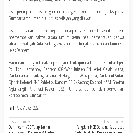
Usai peninjauan Pos Pengamanan bergerak kembali menuju Mapolda
Sumbar sambil meninjau situasi wilayah yang dilewati.
Usai peninjauan bersama pejabat Forkopimda Sumbar tersebut Danrem
menyampaikan bahwa secara umum sesuai hasil pemantauan bahwa
situasi di wilayah Kota Padang secara umum berjalan aman dan kondusif,
jelas Danrem.
Hadir dan mengikuti dalam peninjaun Forkopimda Kapolda Sumbar Irjen
Pol Toni Harmanto, Danrem 032/Wbr Brigjen TNI Arief Gajah Mada,
Danlantamal II Padang Laksma TNI Hargianto, Wakapolda, Danlanud Sutan
Sjahrir Kolonel PNB Fahlefie, Dandim 0312/Padang Kolonel Inf M Ghoffar
Ngismangil, Para Kasi Kasrem 032, PJU Polda Sumbar dan perwakilan
Forkopimda Sumbar. **
Post Views:
222
Navigasi
Pos sebelumnya
Pos berikutnya
Danrindam I/BB Tutup Latihan
Pangdam I/BB Bersama Kapoldasu
pos
Yuddhawastu Pramukha & Tradisi
Gelar Apel dan Pantau Pengamanan