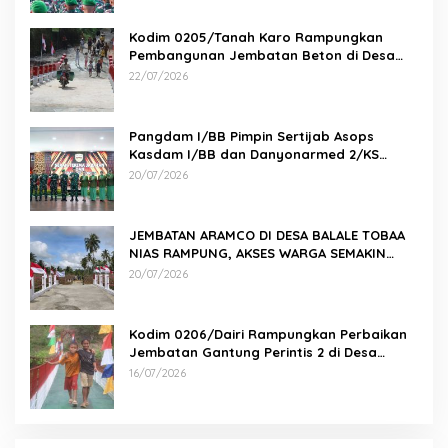
Kodim 0205/Tanah Karo Rampungkan
Pembangunan Jembatan Beton di Desa
Pernantin
22/07/2026
Pangdam I/BB Pimpin Sertijab Asops
Kasdam I/BB dan Danyonarmed 2/KS
serta Tradisi Korps
20/07/2026
JEMBATAN ARAMCO DI DESA BALALE TOBAA
NIAS RAMPUNG, AKSES WARGA SEMAKIN
MUDAH
20/07/2026
Kodim 0206/Dairi Rampungkan Perbaikan
Jembatan Gantung Perintis 2 di Desa
Mbinalun, Pakpak Bharat
16/07/2026