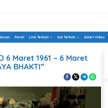
Satuan
Persit
Link Terkait
Sat Terkait
Galeri Video
6 Maret 1961 – 6 Maret
AYA BHAKTI”