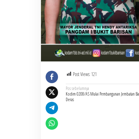
Post Views:
121
Navigasi
Pos sebelumnya
Kodim 0208/AS Mulai Pembangunan Jembatan Ba
pos
Deras