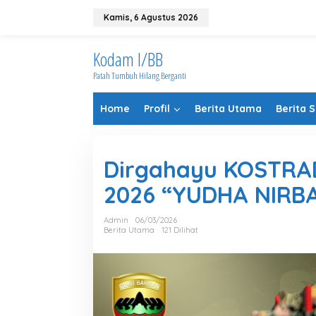
Lewati
ke
Kamis, 6 Agustus 2026
konten
Kodam I/BB
Patah Tumbuh Hilang Berganti
Home
Profil
Berita Utama
Berita 
Dirgahayu KOSTRAD 
2026 “YUDHA NIRB
Admin
06/03/2026
Berita Utama
121 Dilihat