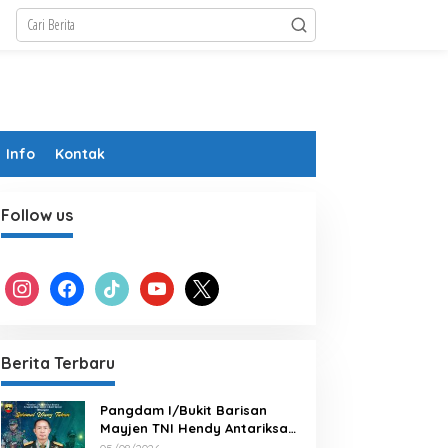
Info
Kontak
Follow us
instagram
facebook
tiktok
youtube
x
Berita Terbaru
Pangdam I/Bukit Barisan
Mayjen TNI Hendy Antariksa
Beserta keluarga besar