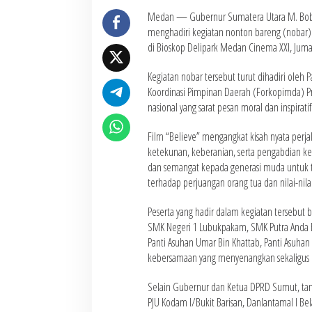
Medan — Gubernur Sumatera Utara M. Bobby A
menghadiri kegiatan nonton bareng (nobar) f
di Bioskop Delipark Medan Cinema XXI, Juma
Kegiatan nobar tersebut turut dihadiri oleh 
Koordinasi Pimpinan Daerah (Forkopimda) Pr
nasional yang sarat pesan moral dan inspiratif
Film “Believe” mengangkat kisah nyata perja
ketekunan, keberanian, serta pengabdian k
dan semangat kepada generasi muda untuk t
terhadap perjuangan orang tua dan nilai-nila
Peserta yang hadir dalam kegiatan tersebut be
SMK Negeri 1 Lubukpakam, SMK Putra Anda Binj
Panti Asuhan Umar Bin Khattab, Panti Asuhan 
kebersamaan yang menyenangkan sekaligus b
Selain Gubernur dan Ketua DPRD Sumut, tam
PJU Kodam I/Bukit Barisan, Danlantamal I B