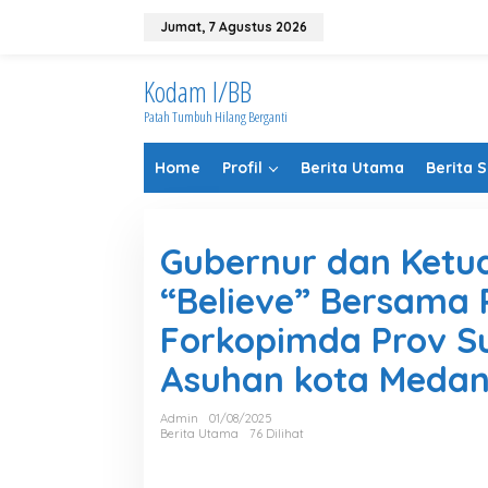
Lewati
ke
Jumat, 7 Agustus 2026
konten
Kodam I/BB
Patah Tumbuh Hilang Berganti
Home
Profil
Berita Utama
Berita 
Gubernur dan Ketu
“Believe” Bersama
Forkopimda Prov S
Asuhan kota Meda
Admin
01/08/2025
Berita Utama
76 Dilihat