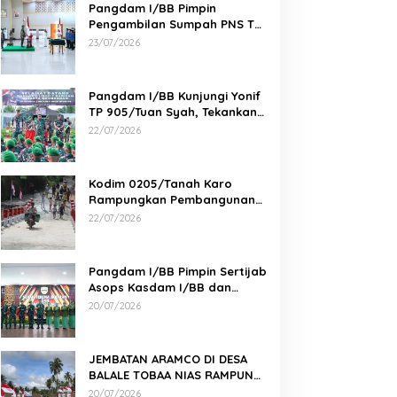
Pangdam I/BB Pimpin
Pengambilan Sumpah PNS TNI
AD di Makodam I/BB
23/07/2026
Pangdam I/BB Kunjungi Yonif
TP 905/Tuan Syah, Tekankan
Profesionalisme dan
22/07/2026
Kesiapan Prajurit
Kodim 0205/Tanah Karo
Rampungkan Pembangunan
Jembatan Beton di Desa
22/07/2026
Pernantin
Pangdam I/BB Pimpin Sertijab
Asops Kasdam I/BB dan
Danyonarmed 2/KS serta
20/07/2026
Tradisi Korps
JEMBATAN ARAMCO DI DESA
BALALE TOBAA NIAS RAMPUNG,
AKSES WARGA SEMAKIN MUDAH
20/07/2026