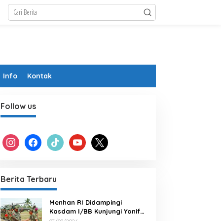
Info
Kontak
Follow us
instagram
facebook
tiktok
youtube
x
Berita Terbaru
Menhan RI Didampingi
Kasdam I/BB Kunjungi Yonif
TP 902/SPG, Tinjau Fasilitas