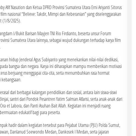
fif Nasution dan Ketua DPRD Provinsi Sumatera Utara Erni Ariyanti Sitorus
ilm nasional “Believe: Takdir, Mimpi dan Keberanian” yang diselenggarakan
t (1/8/2025).
Pangdam I/Bukit Barisan Mayjen TNI Rio Firdianto, beserta unsur Forum
ovinsi Sumatera Utara lainnya, sebagai wujud dukungan terhadap karya film
.
lanan hidup Jenderal Agus Subiyanto yang menekankan nilai-nilai dedikasi,
epada bangsa dan negara. Karya ini diharapkan mampu memberikan motivasi
erus berjuang menggapai cita-cita, serta menumbuhkan rasa hormat
i kebangsaan.
rasal dari berbagai kalangan pendidikan dan sosial, antara lain siswa-siswi
ai, santri dari Pondok Pesantren Yatim Salman Alfarisi, serta anak-anak dari
Ora et Labora, dan Panti Asuhan Bait Allah. Kegiatan ini menjadi ruang
ermuatan edukatif bagi para peserta.
pak hadir dalam kegiatan tersebut para Pejabat Utama (PJU) Polda Sumut,
elawan, Danlanud Soewondo Medan, Dankosek I Medan, serta jajaran