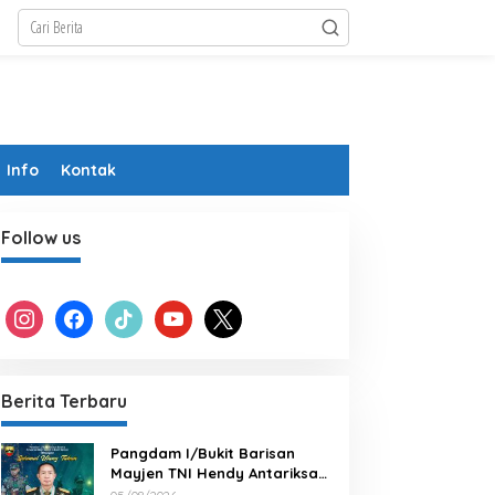
Info
Kontak
Follow us
instagram
facebook
tiktok
youtube
x
Berita Terbaru
Pangdam I/Bukit Barisan
Mayjen TNI Hendy Antariksa
Beserta keluarga besar