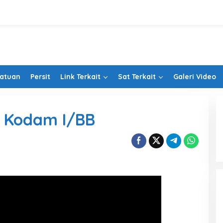
Satuan
Persit
Link Terkait
Sat Terkait
Galeri Video
 Kodam I/BB