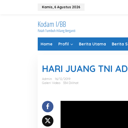
Lewati
ke
Kamis, 6 Agustus 2026
konten
Kodam I/BB
Patah Tumbuh Hilang Berganti
Home
Profil
Berita Utama
Berita 
HARI JUANG TNI AD
Admin
16/12/2019
Galeri Video
334 Dilihat