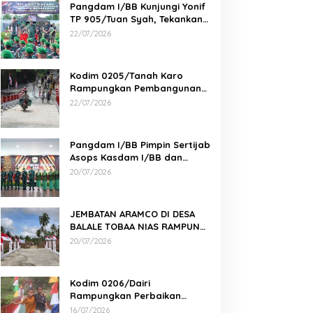
Pangdam I/BB Kunjungi Yonif
TP 905/Tuan Syah, Tekankan
Profesionalisme dan
22/07/2026
Kesiapan Prajurit
Kodim 0205/Tanah Karo
Rampungkan Pembangunan
Jembatan Beton di Desa
22/07/2026
Pernantin
Pangdam I/BB Pimpin Sertijab
Asops Kasdam I/BB dan
Danyonarmed 2/KS serta
20/07/2026
Tradisi Korps
JEMBATAN ARAMCO DI DESA
BALALE TOBAA NIAS RAMPUNG,
AKSES WARGA SEMAKIN MUDAH
20/07/2026
Kodim 0206/Dairi
Rampungkan Perbaikan
Jembatan Gantung Perintis 2
16/07/2026