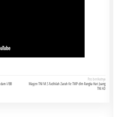
Pos berikutnya
Kodam I/BB
Mayjen TNI M.S Fadhilah Ziarah Ke TMP dlm Rangka Hari Juang
TNI AD