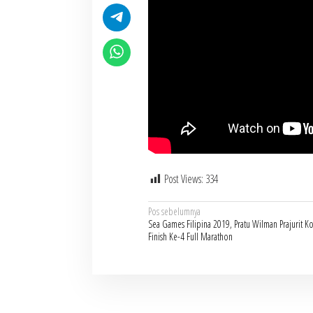
Post Views:
334
Navigasi
Pos sebelumnya
Sea Games Filipina 2019, Pratu Wilman Prajurit 
pos
Finish Ke-4 Full Marathon