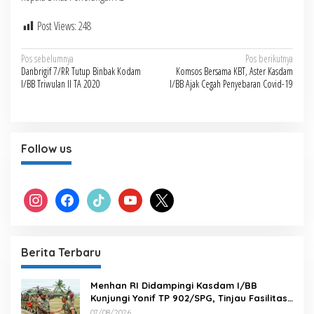
Post Views:
248
Navigasi
Pos sebelumnya
Pos berikutnya
Danbrigif 7/RR Tutup Binbak Kodam
Komsos Bersama KBT, Aster Kasdam
pos
I/BB Triwulan II TA 2020
I/BB Ajak Cegah Penyebaran Covid-19
Follow us
instagram
facebook
tiktok
youtube
x
Berita Terbaru
Menhan RI Didampingi Kasdam I/BB
Kunjungi Yonif TP 902/SPG, Tinjau Fasilitas
dan Beri Motivasi Prajurit
07/08/2026