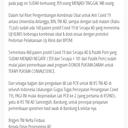
pada pagi ini SUDAH berkurang 359 orang MENJADI TINGGAL 948 orang.
Dalam hal Riset Pengembangan Kombinasi Obat untuk Anti Covid 19
antara Universitas Airlangga, BIN, TNI AD, sampai dengan tadi malam (Rabu
15 Juli) sudah ada 160 pasien positif Covid 19 di Secapa AD yang menerima
UJI KLINIS beberapa kombinasi obat & dosis sesuai dengan protokol
Pedoman Pelaksanaan Uji Klinis dari BPOM.
Sementara 460 pasien positif Covid 19 dari Secapa AD & Pusdik Pom yang
SUDAH MENJADI NEGATIF (359 dari Secapa + 101 dari Pusdik Pom) sudah
mulai jalani pemeriksaan awal program DONOR PLASMA DARAH untuk
TERAPI PLASMA CONVALESENCE.
Dan sebagai bagian dari pengadaan 68 Lab PCR untuk 68 RS TNI AD di
seluruh Indonesia (dukungan Gugus Tugas Percepatan Penanganan Covid
19), PAGI INI mulai dioperasikan Lab PCR ke-2 (yang pertama di RSPAD),
yaitu di RS TNI AD Sariningsih, Bandung, untuk percepat pelayanan
pemeriksaan spesimen hasil swab di Bandung & sekitar-nya.
Brigjen TNI Nefra Firdaus
Kepala Dinas Penerangan AD