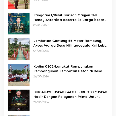
Pangdam I/Bukit Barisan Mayjen TNI
Hendy Antariksa Beserta keluarga besar
Kodam I/BB Mengucapkan : Selamat Ulang
05/08/2026
Tahun Jenderal TNI Agus Subiyanto, S.E.,
M.Si. Panglima TNI
Jembatan Gantung 55 Meter Rampung,
Akses Warga Desa Hilihaocugala Kini Lebih
Aman
04/08/2026
Kodim 0203/Langkat Rampungkan
Pembangunan Jembatan Beton di Desa
Paluh Manis
26/07/2026
DIRGAHAYU RSPAD GATOT SUBROTO “RSPAD
Hadir Dengan Pelayanan Prima Untuk
Indonesia Maju” 26 JULI 1950 – 26 JULI 2026
26/07/2026