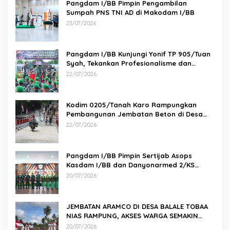
Pangdam I/BB Pimpin Pengambilan
Sumpah PNS TNI AD di Makodam I/BB
23/07/2026
Pangdam I/BB Kunjungi Yonif TP 905/Tuan
Syah, Tekankan Profesionalisme dan
Kesiapan Prajurit
22/07/2026
Kodim 0205/Tanah Karo Rampungkan
Pembangunan Jembatan Beton di Desa
Pernantin
22/07/2026
Pangdam I/BB Pimpin Sertijab Asops
Kasdam I/BB dan Danyonarmed 2/KS
serta Tradisi Korps
20/07/2026
JEMBATAN ARAMCO DI DESA BALALE TOBAA
NIAS RAMPUNG, AKSES WARGA SEMAKIN
MUDAH
20/07/2026