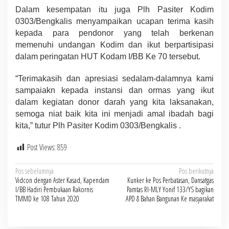
Dalam kesempatan itu juga Plh Pasiter Kodim
0303/Bengkalis menyampaikan ucapan terima kasih
kepada para pendonor yang telah berkenan
memenuhi undangan Kodim dan ikut berpartisipasi
dalam peringatan HUT Kodam I/BB Ke 70 tersebut.
“Terimakasih dan apresiasi sedalam-dalamnya kami
sampaiakn kepada instansi dan ormas yang ikut
dalam kegiatan donor darah yang kita laksanakan,
semoga niat baik kita ini menjadi amal ibadah bagi
kita,” tutur Plh Pasiter Kodim 0303/Bengkalis .
Post Views:
859
Navigasi
Pos sebelumnya
Pos berikutnya
Vidcon dengan Aster Kasad, Kapendam
Kunker ke Pos Perbatasan, Dansatgas
pos
I/BB Hadiri Pembukaan Rakornis
Pamtas RI-MLY Yonif 133/YS bagikan
TMMD ke 108 Tahun 2020
APD & Bahan Bangunan Ke masyarakat