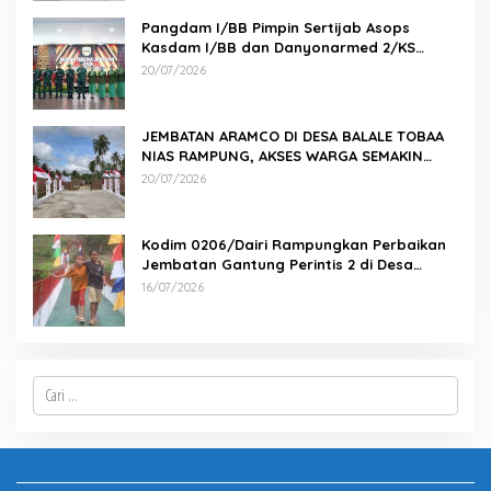
Pangdam I/BB Pimpin Sertijab Asops
Kasdam I/BB dan Danyonarmed 2/KS
serta Tradisi Korps
20/07/2026
JEMBATAN ARAMCO DI DESA BALALE TOBAA
NIAS RAMPUNG, AKSES WARGA SEMAKIN
MUDAH
20/07/2026
Kodim 0206/Dairi Rampungkan Perbaikan
Jembatan Gantung Perintis 2 di Desa
Mbinalun, Pakpak Bharat
16/07/2026
Cari
untuk: