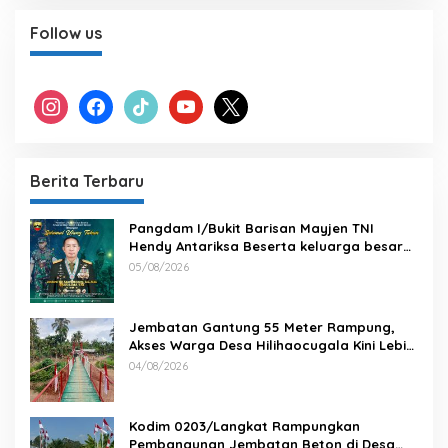
Follow us
instagram
facebook
tiktok
youtube
x
Berita Terbaru
Pangdam I/Bukit Barisan Mayjen TNI
Hendy Antariksa Beserta keluarga besar
Kodam I/BB Mengucapkan : Selamat Ulang
05/08/2026
Tahun Jenderal TNI Agus Subiyanto, S.E.,
M.Si. Panglima TNI
Jembatan Gantung 55 Meter Rampung,
Akses Warga Desa Hilihaocugala Kini Lebih
Aman
04/08/2026
Kodim 0203/Langkat Rampungkan
Pembangunan Jembatan Beton di Desa