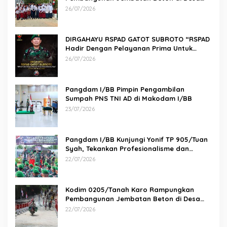
Paluh Manis
26/07/2026
DIRGAHAYU RSPAD GATOT SUBROTO “RSPAD
Hadir Dengan Pelayanan Prima Untuk
Indonesia Maju” 26 JULI 1950 – 26 JULI 2026
26/07/2026
Pangdam I/BB Pimpin Pengambilan
Sumpah PNS TNI AD di Makodam I/BB
23/07/2026
Pangdam I/BB Kunjungi Yonif TP 905/Tuan
Syah, Tekankan Profesionalisme dan
Kesiapan Prajurit
22/07/2026
Kodim 0205/Tanah Karo Rampungkan
Pembangunan Jembatan Beton di Desa
Pernantin
22/07/2026