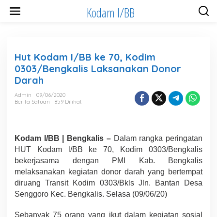
Lewati
Kodam I/BB
ke
konten
Hut Kodam I/BB ke 70, Kodim
0303/Bengkalis Laksanakan Donor
Darah
Admin
09/06/2020
Berita Satuan
859 Dilihat
Kodam I/BB | Bengkalis –
Dalam rangka peringatan
HUT Kodam l/BB ke 70, Kodim 0303/Bengkalis
bekerjasama dengan PMI Kab. Bengkalis
melaksanakan kegiatan donor darah yang bertempat
diruang Transit Kodim 0303/Bkls Jln. Bantan Desa
Senggoro Kec. Bengkalis. Selasa (09/06/20)
Sebanyak 75 orang yang ikut dalam kegiatan sosial