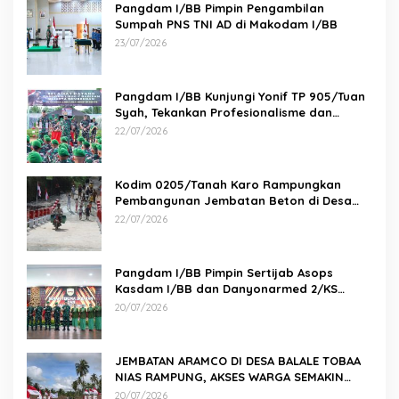
Pangdam I/BB Pimpin Pengambilan
Sumpah PNS TNI AD di Makodam I/BB
23/07/2026
Pangdam I/BB Kunjungi Yonif TP 905/Tuan
Syah, Tekankan Profesionalisme dan
Kesiapan Prajurit
22/07/2026
Kodim 0205/Tanah Karo Rampungkan
Pembangunan Jembatan Beton di Desa
Pernantin
22/07/2026
Pangdam I/BB Pimpin Sertijab Asops
Kasdam I/BB dan Danyonarmed 2/KS
serta Tradisi Korps
20/07/2026
JEMBATAN ARAMCO DI DESA BALALE TOBAA
NIAS RAMPUNG, AKSES WARGA SEMAKIN
MUDAH
20/07/2026