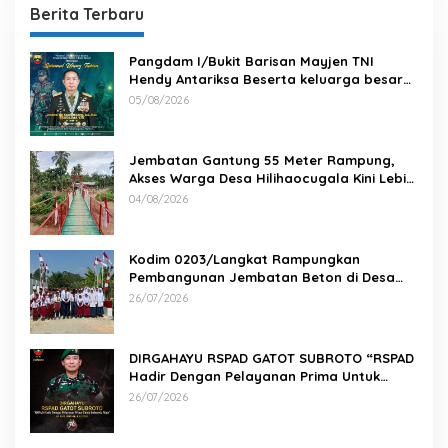
Berita Terbaru
Pangdam I/Bukit Barisan Mayjen TNI
Hendy Antariksa Beserta keluarga besar
Kodam I/BB Mengucapkan : Selamat Ulang
05/08/2026
Tahun Jenderal TNI Agus Subiyanto, S.E.,
M.Si. Panglima TNI
Jembatan Gantung 55 Meter Rampung,
Akses Warga Desa Hilihaocugala Kini Lebih
Aman
04/08/2026
Kodim 0203/Langkat Rampungkan
Pembangunan Jembatan Beton di Desa
Paluh Manis
26/07/2026
DIRGAHAYU RSPAD GATOT SUBROTO “RSPAD
Hadir Dengan Pelayanan Prima Untuk
Indonesia Maju” 26 JULI 1950 – 26 JULI 2026
26/07/2026