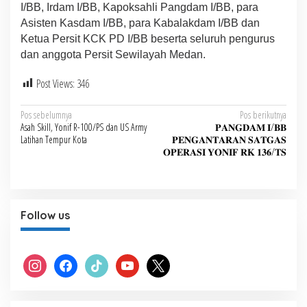
I/BB, Irdam I/BB, Kapoksahli Pangdam I/BB, para
Asisten Kasdam I/BB, para Kabalakdam I/BB dan
Ketua Persit KCK PD I/BB beserta seluruh pengurus
dan anggota Persit Sewilayah Medan.
Post Views:
346
Navigasi
Pos sebelumnya
Pos berikutnya
Asah Skill, Yonif R-100/PS dan US Army
𝐏𝐀𝐍𝐆𝐃𝐀𝐌 𝐈/𝐁𝐁
pos
Latihan Tempur Kota
𝐏𝐄𝐍𝐆𝐀𝐍𝐓𝐀𝐑𝐀𝐍 𝐒𝐀𝐓𝐆𝐀𝐒
𝐎𝐏𝐄𝐑𝐀𝐒𝐈 𝐘𝐎𝐍𝐈𝐅 𝐑𝐊 𝟏𝟑𝟔/𝐓𝐒
Follow us
instagram
facebook
tiktok
youtube
x