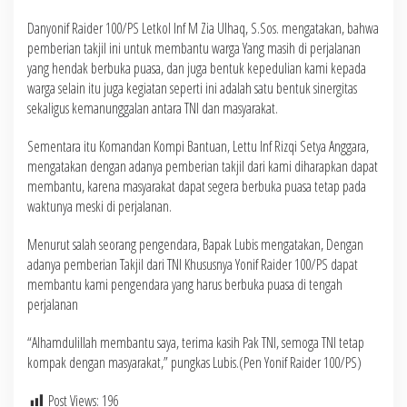
Danyonif Raider 100/PS Letkol Inf M Zia Ulhaq, S.Sos. mengatakan, bahwa
pemberian takjil ini untuk membantu warga Yang masih di perjalanan
yang hendak berbuka puasa, dan juga bentuk kepedulian kami kepada
warga selain itu juga kegiatan seperti ini adalah satu bentuk sinergitas
sekaligus kemanunggalan antara TNI dan masyarakat.
Sementara itu Komandan Kompi Bantuan, Lettu Inf Rizqi Setya Anggara,
mengatakan dengan adanya pemberian takjil dari kami diharapkan dapat
membantu, karena masyarakat dapat segera berbuka puasa tetap pada
waktunya meski di perjalanan.
Menurut salah seorang pengendara, Bapak Lubis mengatakan, Dengan
adanya pemberian Takjil dari TNI Khususnya Yonif Raider 100/PS dapat
membantu kami pengendara yang harus berbuka puasa di tengah
perjalanan
“Alhamdulillah membantu saya, terima kasih Pak TNI, semoga TNI tetap
kompak dengan masyarakat,” pungkas Lubis.(Pen Yonif Raider 100/PS)
Post Views:
196