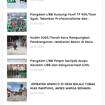
23/07/2026
Pangdam I/BB Kunjungi Yonif TP 905/Tuan
Syah, Tekankan Profesionalisme dan
Kesiapan Prajurit
22/07/2026
Kodim 0205/Tanah Karo Rampungkan
Pembangunan Jembatan Beton di Desa
Pernantin
22/07/2026
Pangdam I/BB Pimpin Sertijab Asops
Kasdam I/BB dan Danyonarmed 2/KS
serta Tradisi Korps
20/07/2026
JEMBATAN ARAMCO DI DESA BALALE TOBAA
NIAS RAMPUNG, AKSES WARGA SEMAKIN
MUDAH
20/07/2026