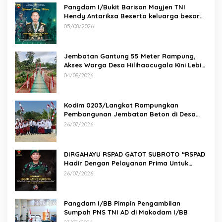
Pangdam I/Bukit Barisan Mayjen TNI
Hendy Antariksa Beserta keluarga besar
Kodam I/BB Mengucapkan : Selamat Ulang
05/08/2026
Tahun Jenderal TNI Agus Subiyanto, S.E.,
M.Si. Panglima TNI
Jembatan Gantung 55 Meter Rampung,
Akses Warga Desa Hilihaocugala Kini Lebih
Aman
04/08/2026
Kodim 0203/Langkat Rampungkan
Pembangunan Jembatan Beton di Desa
Paluh Manis
26/07/2026
DIRGAHAYU RSPAD GATOT SUBROTO “RSPAD
Hadir Dengan Pelayanan Prima Untuk
Indonesia Maju” 26 JULI 1950 – 26 JULI 2026
26/07/2026
Pangdam I/BB Pimpin Pengambilan
Sumpah PNS TNI AD di Makodam I/BB