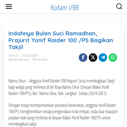
Lewati
Kodam I/BB
ke
konten
Indahnya Bulan Suci Ramadhan,
Prajurit Yonif Raider 100 /PS Bagikan
Takjil
Admin
27/04/2021
Berita Satuan
196 Dilihat
Namu Ukur – Anggota Yonif Raider 100 Prajurit Setia membagikan Takjil
bagi warga yang melintas di Jln Raya Namu Ukur (Depan Mako Yonif
Raider 100/PS), Kec. Namu Ukur, Kab. Langkat. Selasa (26/4/2021).
Dengan tetap memperhatikan protokol kesehatan, anggota Yonif Raider
100/PS menghentikan setiap pengendara roda empat, roda dua maupun
pejalan kaki yang melintas di depan Mako Yonif Raider 100/PS untuk
membagikan takjil.