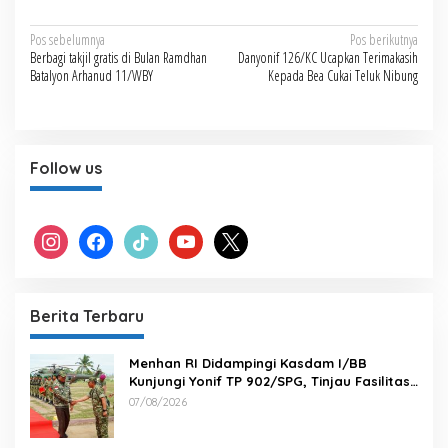
Navigasi
Pos sebelumnya
Pos berikutnya
Berbagi takjil gratis di Bulan Ramdhan
Danyonif 126/KC Ucapkan Terimakasih
pos
Batalyon Arhanud 11/WBY
Kepada Bea Cukai Teluk Nibung
Follow us
instagram
facebook
tiktok
youtube
x
Berita Terbaru
Menhan RI Didampingi Kasdam I/BB
Kunjungi Yonif TP 902/SPG, Tinjau Fasilitas
dan Beri Motivasi Prajurit
07/08/2026