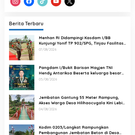
Berita Terbaru
Menhan RI Didampingi Kasdam I/BB
Kunjungi Yonif TP 902/SPG, Tinjau Fasilitas
dan Beri Motivasi Prajurit
07/08/2026
Pangdam I/Bukit Barisan Mayjen TNI
Hendy Antariksa Beserta keluarga besar
Kodam I/BB Mengucapkan : Selamat Ulang
05/08/2026
Tahun Jenderal TNI Agus Subiyanto, S.E.,
M.Si. Panglima TNI
Jembatan Gantung 55 Meter Rampung,
Akses Warga Desa Hilihaocugala Kini Lebih
Aman
04/08/2026
Kodim 0203/Langkat Rampungkan
Pembangunan Jembatan Beton di Desa