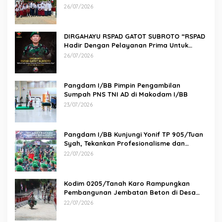
Paluh Manis
26/07/2026
DIRGAHAYU RSPAD GATOT SUBROTO “RSPAD
Hadir Dengan Pelayanan Prima Untuk
Indonesia Maju” 26 JULI 1950 – 26 JULI 2026
26/07/2026
Pangdam I/BB Pimpin Pengambilan
Sumpah PNS TNI AD di Makodam I/BB
23/07/2026
Pangdam I/BB Kunjungi Yonif TP 905/Tuan
Syah, Tekankan Profesionalisme dan
Kesiapan Prajurit
22/07/2026
Kodim 0205/Tanah Karo Rampungkan
Pembangunan Jembatan Beton di Desa
Pernantin
22/07/2026