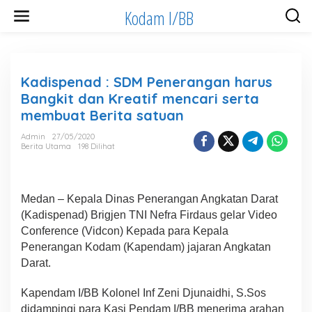
Lewati
Kodam I/BB
ke
konten
Kadispenad : SDM Penerangan harus
Bangkit dan Kreatif mencari serta
membuat Berita satuan
Admin
27/05/2020
Berita Utama
198 Dilihat
Medan – Kepala Dinas Penerangan Angkatan Darat
(Kadispenad) Brigjen TNI Nefra Firdaus gelar Video
Conference (Vidcon) Kepada para Kepala
Penerangan Kodam (Kapendam) jajaran Angkatan
Darat.
Kapendam I/BB Kolonel Inf Zeni Djunaidhi, S.Sos
didampingi para Kasi Pendam I/BB menerima arahan