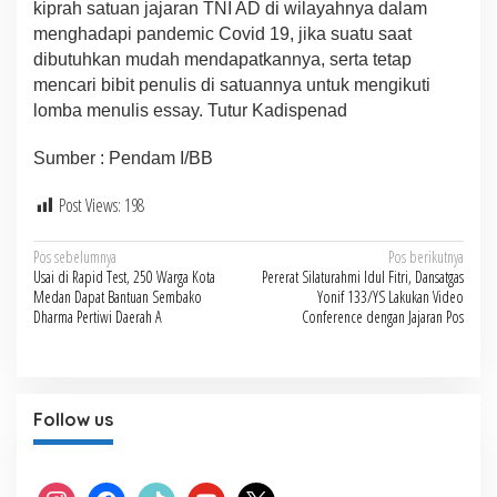
kiprah satuan jajaran TNI AD di wilayahnya dalam
menghadapi pandemic Covid 19, jika suatu saat
dibutuhkan mudah mendapatkannya, serta tetap
mencari bibit penulis di satuannya untuk mengikuti
lomba menulis essay. Tutur Kadispenad
Sumber : Pendam I/BB
Post Views:
198
Navigasi
Pos sebelumnya
Pos berikutnya
Usai di Rapid Test, 250 Warga Kota
Pererat Silaturahmi Idul Fitri, Dansatgas
pos
Medan Dapat Bantuan Sembako
Yonif 133/YS Lakukan Video
Dharma Pertiwi Daerah A
Conference dengan Jajaran Pos
Follow us
instagram
facebook
tiktok
youtube
x