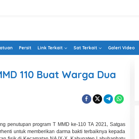
Satuan
Persit
Link Terkait
Sat Terkait
Galeri Video
MMD 110 Buat Warga Dua
ng penutupan program T MMD ke-110 TA 2021, Satgas
henti untuk memberikan darma bakti terbaiknya kepada
ran fisik di Kecamatan NA IX-X, Kabupaten Labuhanbatu