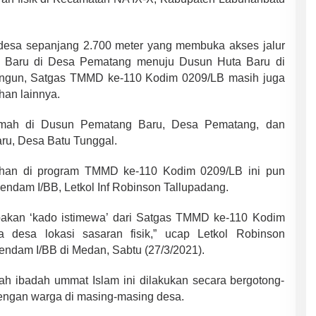
rdesa sepanjang 2.700 meter yang membuka akses jalur
g Baru di Desa Pematang menuju Dusun Huta Baru di
angun, Satgas TMMD ke-110 Kodim 0209/LB masih juga
han lainnya.
iqomah di Dusun Pematang Baru, Desa Pematang, dan
aru, Desa Batu Tunggal.
bahan di program TMMD ke-110 Kodim 0209/LB ini pun
endam I/BB, Letkol Inf Robinson Tallupadang.
upakan ‘kado istimewa’ dari Satgas TMMD ke-110 Kodim
desa lokasi sasaran fisik,” ucap Letkol Robinson
endam I/BB di Medan, Sabtu (27/3/2021).
ah ibadah ummat Islam ini dilakukan secara bergotong-
dengan warga di masing-masing desa.