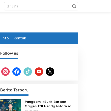
Info
Kontak
Follow us
instagram
facebook
tiktok
youtube
x
Berita Terbaru
Pangdam I/Bukit Barisan
Mayjen TNI Hendy Antariksa
Beserta keluarga besar