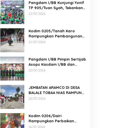
Pangdam I/BB Kunjungi Yonif
TP 905/Tuan Syah, Tekankan
Profesionalisme dan
22/07/2026
Kesiapan Prajurit
Kodim 0205/Tanah Karo
Rampungkan Pembangunan
Jembatan Beton di Desa
22/07/2026
Pernantin
Pangdam I/BB Pimpin Sertijab
Asops Kasdam I/BB dan
Danyonarmed 2/KS serta
20/07/2026
Tradisi Korps
JEMBATAN ARAMCO DI DESA
BALALE TOBAA NIAS RAMPUNG,
AKSES WARGA SEMAKIN MUDAH
20/07/2026
Kodim 0206/Dairi
Rampungkan Perbaikan
Jembatan Gantung Perintis 2
16/07/2026