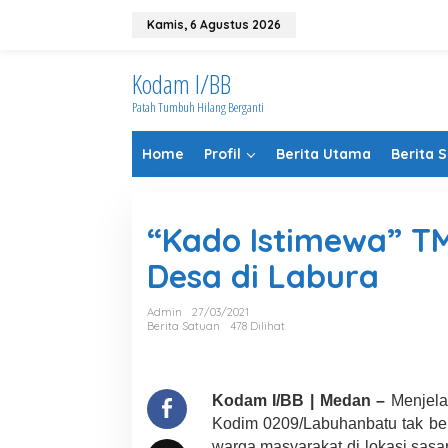
Lewati
ke
Kamis, 6 Agustus 2026
konten
Kodam I/BB
Patah Tumbuh Hilang Berganti
Home
Profil
Berita Utama
Berita 
“Kado Istimewa” T
Desa di Labura
Admin
27/03/2021
Berita Satuan
478 Dilihat
Kodam I/BB | Medan –
Menjela
Kodim 0209/Labuhanbatu tak ber
warga masyarakat di lokasi sasa