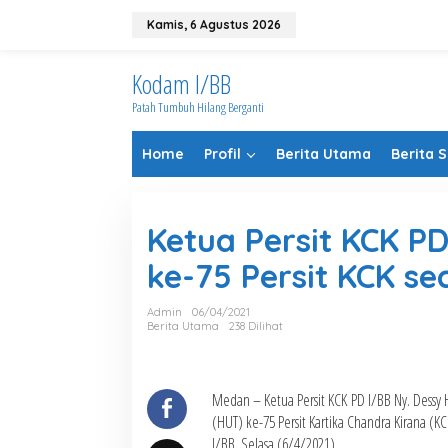
Lewati
ke
Kamis, 6 Agustus 2026
konten
Kodam I/BB
Patah Tumbuh Hilang Berganti
Home
Profil
Berita Utama
Berita 
Ketua Persit KCK PD
ke-75 Persit KCK se
Admin
06/04/2021
Berita Utama
238 Dilihat
Medan – Ketua Persit KCK PD I/BB Ny. Dessy
(HUT) ke-75 Persit Kartika Chandra Kirana (KC
I/BB, Selasa (6/4/2021).