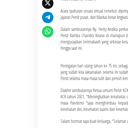
Acara syukuran secara virtual tersebut dip
jajaran Persit pusat, dari Markas besar Angka
Dalam sambutannya Ny. Hetty Andika perka
Persit Kartika Chandra Kirana di manapun b
mengucapkan terimakasih yang sebesar-besa
hingga saat ini.
Peringatan hari ulang tahun ke 75 ini, seba
yang sudah kita laksanakan selama ini suda
Persit selama masa-masa sulit dan penuh ket
Diakhir sambutannya Ketua umum Persit KCK 
KCK tahun 2021, “Meningkatkan kreativitas 
masa Pandemi “saya menghimbau kepada 
kesehatan diri, kesehatan suami dan kesehata
Salam hormat saya buat keluarga, “Selamat ul