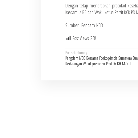
Dengan tetap menerapkan protokol kesehata
Kasdam I/ BB dan Wakil ketua Persit KCK PD 
Sumber : Pendam I/BB
Post Views:
238
Navigasi
Pos sebelumnya
Pangdam I/BB Bersama Forkopimda Sumatera Bar
pos
Kedatangan Wakil presiden Prof Dr KH Ma’ruf