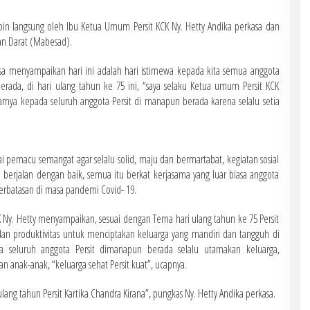
impin langsung oleh Ibu Ketua Umum Persit KCK Ny. Hetty Andika perkasa dan
tan Darat (Mabesad).
sa menyampaikan hari ini adalah hari istimewa kepada kita semua anggota
erada, di hari ulang tahun ke 75 ini, “saya selaku Ketua umum Persit KCK
rnya kepada seluruh anggota Persit di manapun berada karena selalu setia
gai pemacu semangat agar selalu solid, maju dan bermartabat, kegiatan sosial
h berjalan dengan baik, semua itu berkat kerjasama yang luar biasa anggota
erbatasan di masa pandemi Covid- 19.
Ny. Hetty menyampaikan, sesuai dengan Tema hari ulang tahun ke 75 Persit
dan produktivitas untuk menciptakan keluarga yang mandiri dan tangguh di
seluruh anggota Persit dimanapun berada selalu utamakan keluarga,
n anak-anak, “keluarga sehat Persit kuat”, ucapnya.
ang tahun Persit Kartika Chandra Kirana”, pungkas Ny. Hetty Andika perkasa.