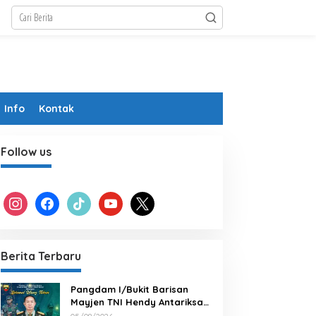
Info
Kontak
Follow us
instagram
facebook
tiktok
youtube
x
Berita Terbaru
Pangdam I/Bukit Barisan
Mayjen TNI Hendy Antariksa
Beserta keluarga besar