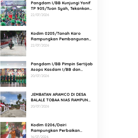
Pangdam I/BB Kunjungi Yonif
TP 905/Tuan Syah, Tekankan
Profesionalisme dan
22/07/2026
Kesiapan Prajurit
Kodim 0205/Tanah Karo
Rampungkan Pembangunan
Jembatan Beton di Desa
22/07/2026
Pernantin
Pangdam I/BB Pimpin Sertijab
Asops Kasdam I/BB dan
Danyonarmed 2/KS serta
20/07/2026
Tradisi Korps
JEMBATAN ARAMCO DI DESA
BALALE TOBAA NIAS RAMPUNG,
AKSES WARGA SEMAKIN MUDAH
20/07/2026
Kodim 0206/Dairi
Rampungkan Perbaikan
Jembatan Gantung Perintis 2
16/07/2026