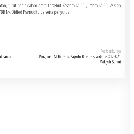
n, turut hadir dalam acara tersebut Kasdam I/ BB , Irdam I/ BB, Asisten
I/BB Ny. Didied Pramudito berserta pengurus.
Pos berikutnya
at Sambut
Panglima TNI Bersama Kapolri Buka Latsitardanus XLI/2021
Wilayah Sumut