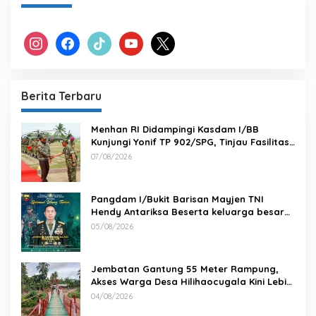
instagram
facebook
tiktok
youtube
x
Berita Terbaru
Menhan RI Didampingi Kasdam I/BB
Kunjungi Yonif TP 902/SPG, Tinjau Fasilitas
dan Beri Motivasi Prajurit
07/08/2026
Pangdam I/Bukit Barisan Mayjen TNI
Hendy Antariksa Beserta keluarga besar
Kodam I/BB Mengucapkan : Selamat Ulang
05/08/2026
Tahun Jenderal TNI Agus Subiyanto, S.E.,
M.Si. Panglima TNI
Jembatan Gantung 55 Meter Rampung,
Akses Warga Desa Hilihaocugala Kini Lebih
Aman
04/08/2026