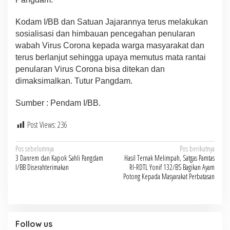
Kodam I/BB dan Satuan Jajarannya terus melakukan
sosialisasi dan himbauan pencegahan penularan
wabah Virus Corona kepada warga masyarakat dan
terus berlanjut sehingga upaya memutus mata rantai
penularan Virus Corona bisa ditekan dan
dimaksimalkan. Tutur Pangdam.
Sumber : Pendam I/BB.
Post Views:
236
Navigasi
Pos sebelumnya
Pos berikutnya
3 Danrem dan Kapok Sahli Pangdam
Hasil Ternak Melimpah, Satgas Pamtas
pos
I/BB Diserahterimakan
RI-RDTL Yonif 132/BS Bagikan Ayam
Potong Kepada Masyarakat Perbatasan
Follow us