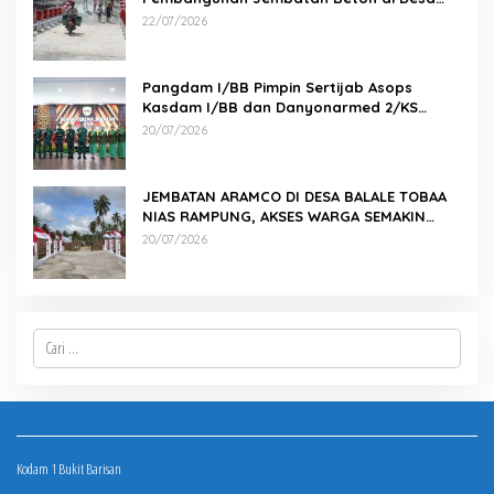
Pernantin
22/07/2026
Pangdam I/BB Pimpin Sertijab Asops
Kasdam I/BB dan Danyonarmed 2/KS
serta Tradisi Korps
20/07/2026
JEMBATAN ARAMCO DI DESA BALALE TOBAA
NIAS RAMPUNG, AKSES WARGA SEMAKIN
MUDAH
20/07/2026
Cari
untuk:
Kodam 1 Bukit Barisan