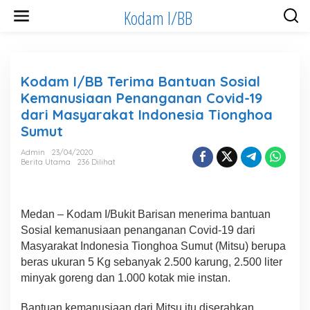
Lewati
Kodam I/BB
ke
konten
Kodam I/BB Terima Bantuan Sosial
Kemanusiaan Penanganan Covid-19
dari Masyarakat Indonesia Tionghoa
Sumut
Admin
23/04/2020
Berita Utama
236 Dilihat
Medan – Kodam I/Bukit Barisan menerima bantuan
Sosial kemanusiaan penanganan Covid-19 dari
Masyarakat Indonesia Tionghoa Sumut (Mitsu) berupa
beras ukuran 5 Kg sebanyak 2.500 karung, 2.500 liter
minyak goreng dan 1.000 kotak mie instan.
Bantuan kemanusiaan dari Mitsu itu diserahkan