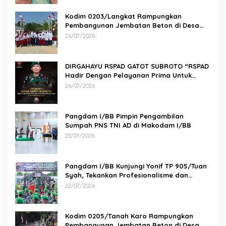
Kodim 0203/Langkat Rampungkan
Pembangunan Jembatan Beton di Desa
Paluh Manis
26/07/2026
DIRGAHAYU RSPAD GATOT SUBROTO “RSPAD
Hadir Dengan Pelayanan Prima Untuk
Indonesia Maju” 26 JULI 1950 – 26 JULI 2026
26/07/2026
Pangdam I/BB Pimpin Pengambilan
Sumpah PNS TNI AD di Makodam I/BB
23/07/2026
Pangdam I/BB Kunjungi Yonif TP 905/Tuan
Syah, Tekankan Profesionalisme dan
Kesiapan Prajurit
22/07/2026
Kodim 0205/Tanah Karo Rampungkan
Pembangunan Jembatan Beton di Desa