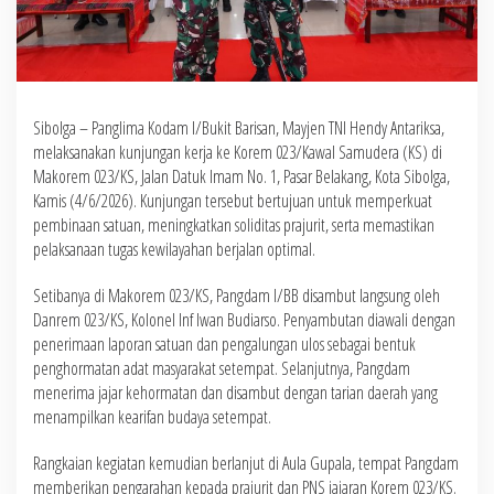
Sibolga – Panglima Kodam I/Bukit Barisan, Mayjen TNI Hendy Antariksa,
melaksanakan kunjungan kerja ke Korem 023/Kawal Samudera (KS) di
Makorem 023/KS, Jalan Datuk Imam No. 1, Pasar Belakang, Kota Sibolga,
Kamis (4/6/2026). Kunjungan tersebut bertujuan untuk memperkuat
pembinaan satuan, meningkatkan soliditas prajurit, serta memastikan
pelaksanaan tugas kewilayahan berjalan optimal.
Setibanya di Makorem 023/KS, Pangdam I/BB disambut langsung oleh
Danrem 023/KS, Kolonel Inf Iwan Budiarso. Penyambutan diawali dengan
penerimaan laporan satuan dan pengalungan ulos sebagai bentuk
penghormatan adat masyarakat setempat. Selanjutnya, Pangdam
menerima jajar kehormatan dan disambut dengan tarian daerah yang
menampilkan kearifan budaya setempat.
Rangkaian kegiatan kemudian berlanjut di Aula Gupala, tempat Pangdam
memberikan pengarahan kepada prajurit dan PNS jajaran Korem 023/KS.