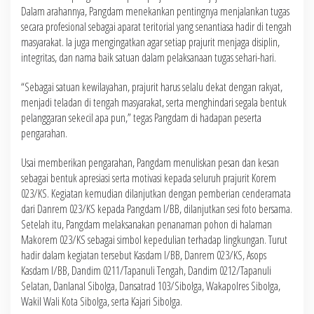
Dalam arahannya, Pangdam menekankan pentingnya menjalankan tugas
secara profesional sebagai aparat teritorial yang senantiasa hadir di tengah
masyarakat. Ia juga mengingatkan agar setiap prajurit menjaga disiplin,
integritas, dan nama baik satuan dalam pelaksanaan tugas sehari-hari.
“Sebagai satuan kewilayahan, prajurit harus selalu dekat dengan rakyat,
menjadi teladan di tengah masyarakat, serta menghindari segala bentuk
pelanggaran sekecil apa pun,” tegas Pangdam di hadapan peserta
pengarahan.
Usai memberikan pengarahan, Pangdam menuliskan pesan dan kesan
sebagai bentuk apresiasi serta motivasi kepada seluruh prajurit Korem
023/KS. Kegiatan kemudian dilanjutkan dengan pemberian cenderamata
dari Danrem 023/KS kepada Pangdam I/BB, dilanjutkan sesi foto bersama.
Setelah itu, Pangdam melaksanakan penanaman pohon di halaman
Makorem 023/KS sebagai simbol kepedulian terhadap lingkungan. Turut
hadir dalam kegiatan tersebut Kasdam I/BB, Danrem 023/KS, Asops
Kasdam I/BB, Dandim 0211/Tapanuli Tengah, Dandim 0212/Tapanuli
Selatan, Danlanal Sibolga, Dansatrad 103/Sibolga, Wakapolres Sibolga,
Wakil Wali Kota Sibolga, serta Kajari Sibolga.