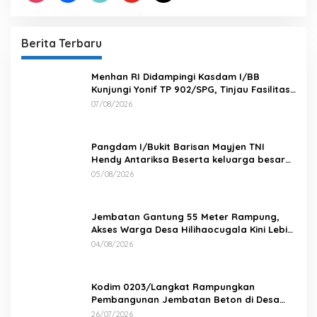
Berita Terbaru
Menhan RI Didampingi Kasdam I/BB
Kunjungi Yonif TP 902/SPG, Tinjau Fasilitas
dan Beri Motivasi Prajurit
07/08/2026
Pangdam I/Bukit Barisan Mayjen TNI
Hendy Antariksa Beserta keluarga besar
Kodam I/BB Mengucapkan : Selamat Ulang
05/08/2026
Tahun Jenderal TNI Agus Subiyanto, S.E.,
M.Si. Panglima TNI
Jembatan Gantung 55 Meter Rampung,
Akses Warga Desa Hilihaocugala Kini Lebih
Aman
04/08/2026
Kodim 0203/Langkat Rampungkan
Pembangunan Jembatan Beton di Desa
Paluh Manis
26/07/2026