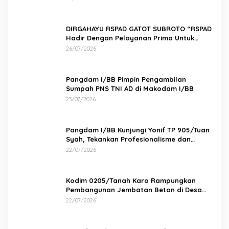
DIRGAHAYU RSPAD GATOT SUBROTO “RSPAD
Hadir Dengan Pelayanan Prima Untuk
Indonesia Maju” 26 JULI 1950 – 26 JULI 2026
26/07/2026
Pangdam I/BB Pimpin Pengambilan
Sumpah PNS TNI AD di Makodam I/BB
23/07/2026
Pangdam I/BB Kunjungi Yonif TP 905/Tuan
Syah, Tekankan Profesionalisme dan
Kesiapan Prajurit
22/07/2026
Kodim 0205/Tanah Karo Rampungkan
Pembangunan Jembatan Beton di Desa
Pernantin
22/07/2026