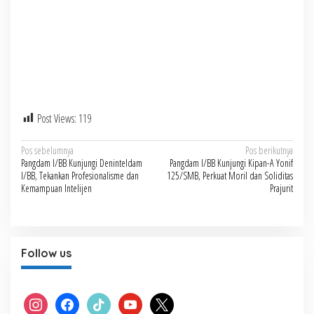
Post Views:
119
Navigasi
Pos sebelumnya
Pos berikutnya
Pangdam I/BB Kunjungi Deninteldam
Pangdam I/BB Kunjungi Kipan-A Yonif
pos
I/BB, Tekankan Profesionalisme dan
125/SMB, Perkuat Moril dan Soliditas
Kemampuan Intelijen
Prajurit
Follow us
instagram
facebook
tiktok
youtube
x