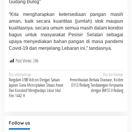
Gudang Bulog”
“Kita mengharapkan ketersediaan pangan masih
aman, baik secara kuantitas (jumlah) stok maupun
kualitasnya. secara umum semua masih dalam kondisi
bagus untuk masyarakat Pesisir Selatan sebagai
upaya menyediakan bahan pangan di masa pandemi
Covid-19 dan menjelang Lebaran ini,” tandasnya.
Post Views:
246
Navigasi
Pos sebelumnya
Pos berikutnya
Pangdam I/BB Vidcon Dengan Satuan
Pemeliharaan Berkala Drainase, Kodim
pos
Jajaran Guna Menciptakan Situasi Aman
0312/Padang Tandatangani Kerjasama
Dan Kondusif Menghadapi Libur Idul
dengan BWSS V Padang
Fitri 1442 H
Follow us