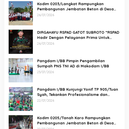
Kodim 0203/Langkat Rampungkan
Pembangunan Jembatan Beton di Desa
Paluh Manis
26/07/2026
DIRGAHAYU RSPAD GATOT SUBROTO “RSPAD
Hadir Dengan Pelayanan Prima Untuk
Indonesia Maju” 26 JULI 1950 – 26 JULI 2026
26/07/2026
Pangdam I/BB Pimpin Pengambilan
Sumpah PNS TNI AD di Makodam I/BB
23/07/2026
Pangdam I/BB Kunjungi Yonif TP 905/Tuan
Syah, Tekankan Profesionalisme dan
Kesiapan Prajurit
22/07/2026
Kodim 0205/Tanah Karo Rampungkan
Pembangunan Jembatan Beton di Desa
Pernantin
22/07/2026