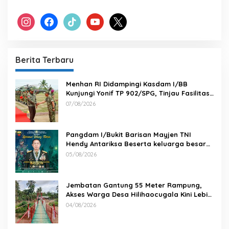
instagram
facebook
tiktok
youtube
x
Berita Terbaru
Menhan RI Didampingi Kasdam I/BB
Kunjungi Yonif TP 902/SPG, Tinjau Fasilitas
dan Beri Motivasi Prajurit
07/08/2026
Pangdam I/Bukit Barisan Mayjen TNI
Hendy Antariksa Beserta keluarga besar
Kodam I/BB Mengucapkan : Selamat Ulang
05/08/2026
Tahun Jenderal TNI Agus Subiyanto, S.E.,
M.Si. Panglima TNI
Jembatan Gantung 55 Meter Rampung,
Akses Warga Desa Hilihaocugala Kini Lebih
Aman
04/08/2026