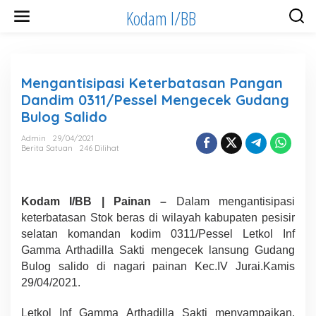
Lewati
Kodam I/BB
ke
konten
Mengantisipasi Keterbatasan Pangan
Dandim 0311/Pessel Mengecek Gudang
Bulog Salido
Admin
29/04/2021
Berita Satuan
246 Dilihat
Kodam I/BB | Painan –
Dalam mengantisipasi
keterbatasan Stok beras di wilayah kabupaten pesisir
selatan komandan kodim 0311/Pessel Letkol Inf
Gamma Arthadilla Sakti mengecek lansung Gudang
Bulog salido di nagari painan Kec.IV Jurai.Kamis
29/04/2021.
Letkol Inf Gamma Arthadilla Sakti menyampaikan,