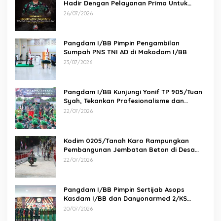
Hadir Dengan Pelayanan Prima Untuk
Indonesia Maju” 26 JULI 1950 – 26 JULI 2026
26/07/2026
Pangdam I/BB Pimpin Pengambilan
Sumpah PNS TNI AD di Makodam I/BB
23/07/2026
Pangdam I/BB Kunjungi Yonif TP 905/Tuan
Syah, Tekankan Profesionalisme dan
Kesiapan Prajurit
22/07/2026
Kodim 0205/Tanah Karo Rampungkan
Pembangunan Jembatan Beton di Desa
Pernantin
22/07/2026
Pangdam I/BB Pimpin Sertijab Asops
Kasdam I/BB dan Danyonarmed 2/KS
serta Tradisi Korps
20/07/2026