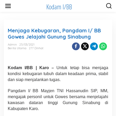
Lewati
Kodam I/BB
ke
konten
Menjaga Kebugaran, Pangdam I/ BB
Gowes Jelajahi Gunung Sinabung
Admin
25/03/2021
Berita Utama
277 Dilihat
Kodam I/BB | Karo –
Untuk tetap bisa menjaga
kondisi kebugaran tubuh dalam keadaan prima, stabil
dan siap menjalankan tugas.
Pangdam I/ BB Mayjen TNI Hassanudin SIP, MM,
mengajak personil untuk Gowes bersama menjelajahi
kawasan dataran tinggi Gunung Sinabung di
Kabupaten Karo.