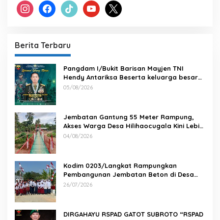
instagram
facebook
tiktok
youtube
x
Berita Terbaru
Pangdam I/Bukit Barisan Mayjen TNI
Hendy Antariksa Beserta keluarga besar
Kodam I/BB Mengucapkan : Selamat Ulang
05/08/2026
Tahun Jenderal TNI Agus Subiyanto, S.E.,
M.Si. Panglima TNI
Jembatan Gantung 55 Meter Rampung,
Akses Warga Desa Hilihaocugala Kini Lebih
Aman
04/08/2026
Kodim 0203/Langkat Rampungkan
Pembangunan Jembatan Beton di Desa
Paluh Manis
26/07/2026
DIRGAHAYU RSPAD GATOT SUBROTO “RSPAD