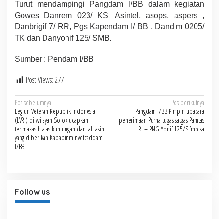
Turut mendampingi Pangdam I/BB dalam kegiatan
Gowes Danrem 023/ KS, Asintel, asops, aspers ,
Danbrigif 7/ RR, Pgs Kapendam I/ BB , Dandim 0205/
TK dan Danyonif 125/ SMB.
Sumber : Pendam I/BB
Post Views:
277
Navigasi
Pos sebelumnya
Pos berikutnya
Legiun Veteran Republik Indonesia
Pangdam I/BB Pimpin upacara
pos
(LVRI) di wilayah Solok ucapkan
penerimaan Purna tugas satgas Pamtas
terimakasih atas kunjungan dan tali asih
RI – PNG Yonif 125/Si’mbisa
yang diberikan Kababinminvetcaddam
I/BB
Follow us