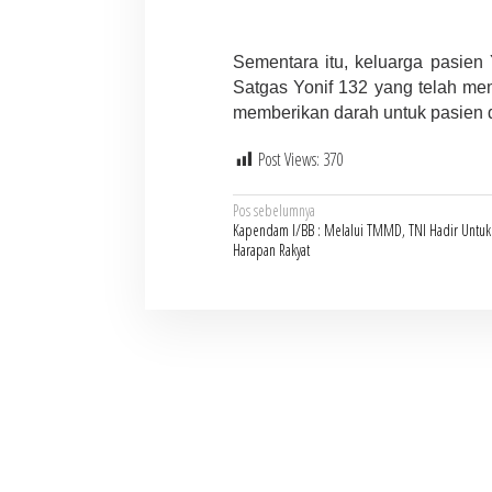
Sementara itu, keluarga pasie
Satgas Yonif 132 yang telah me
memberikan darah untuk pasien 
Post Views:
370
Navigasi
Pos sebelumnya
Kapendam I/BB : Melalui TMMD, TNI Hadir Untuk
pos
Harapan Rakyat