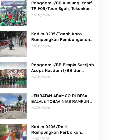
Pangdam I/BB Kunjungi Yonif
TP 905/Tuan Syah, Tekankan
Profesionalisme dan
22/07/2026
Kesiapan Prajurit
Kodim 0205/Tanah Karo
Rampungkan Pembangunan
Jembatan Beton di Desa
22/07/2026
Pernantin
Pangdam I/BB Pimpin Sertijab
Asops Kasdam I/BB dan
Danyonarmed 2/KS serta
20/07/2026
Tradisi Korps
JEMBATAN ARAMCO DI DESA
BALALE TOBAA NIAS RAMPUNG,
AKSES WARGA SEMAKIN MUDAH
20/07/2026
Kodim 0206/Dairi
Rampungkan Perbaikan
Jembatan Gantung Perintis 2
16/07/2026