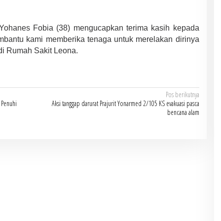
n Yohanes Fobia (38) mengucapkan terima kasih kepada
mbantu kami memberika tenaga untuk merelakan dirinya
di Rumah Sakit Leona.
Pos berikutnya
 Penuhi
Aksi tanggap darurat Prajurit Yonarmed 2/105 KS evakuasi pasca
bencana alam