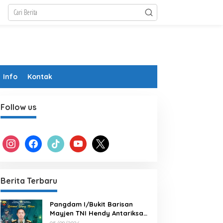
Info
Kontak
Follow us
instagram
facebook
tiktok
youtube
x
Berita Terbaru
Pangdam I/Bukit Barisan
Mayjen TNI Hendy Antariksa
Beserta keluarga besar