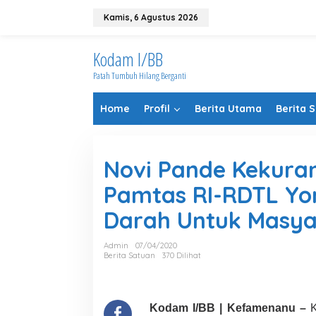
Lewati
ke
Kamis, 6 Agustus 2026
konten
Kodam I/BB
Patah Tumbuh Hilang Berganti
Home
Profil
Berita Utama
Berita 
Novi Pande Kekura
Pamtas RI-RDTL Yon
Darah Untuk Masya
Admin
07/04/2020
Berita Satuan
370 Dilihat
Kodam I/BB | Kefamenanu –
K