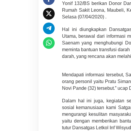
Yonif 132/BS berikan Donor Da
Rumah Sakit Leona, Maubeli, K
Selasa (07/04/2020) .
Hal ini diungkapkan Dansatga
Utama, berawal dari informasi 
Saenam yang menghubungi Dokt
meminta bantuan transfusi dara
darah, yang rencana akan melahi
Mendapati informasi tersebut, 
orang personil yaitu Pratu Sim
Novi Pande (32) tersebut.” ucap 
Dalam hal ini juga, kegiatan s
sosial kemanusiaan kami Satg
mengurangi kesulitan masyarakat
yaitu dengan memberikan bantu
tutur Dansatgas Letkol Inf Wisyu