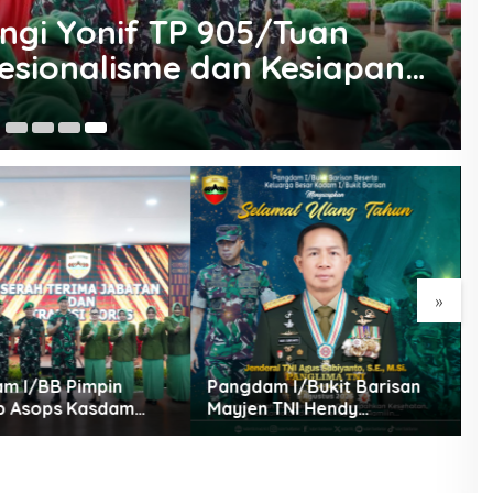
ngi Yonif TP 905/Tuan
esionalisme dan Kesiapan
Me
05
T
»
m I/BB Pimpin
Pangdam I/Bukit Barisan
D
ab Asops Kasdam
Mayjen TNI Hendy
S
an Danyonarmed
Antariksa Beserta
D
rta Tradisi Korps
keluarga besar Kodam
U
I/BB Mengucapkan :
J