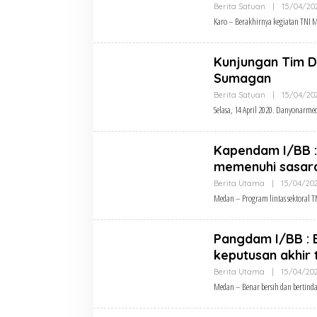
Berita Satuan
|
15/04/20
Karo – Berakhirnya kegiatan TN
Kunjungan Tim D
Sumagan
Berita Satuan
|
15/04/20
Selasa, 14 April 2020. Danyonarme
Kapendam I/BB :
memenuhi sasara
Berita Utama
|
15/04/20
Medan – Program lintas sektora
Pangdam I/BB : B
keputusan akhir 
Berita Utama
|
15/04/20
Medan – Benar bersih dan bertinda