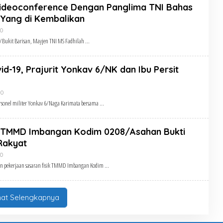
ideoconference Dengan Panglima TNI Bahas
Yang di Kembalikan
Oleh
20
Admin
Bukit Barisan, Mayjen TNI MS Fadhilah
id-19, Prajurit Yonkav 6/NK dan Ibu Persit
Oleh
20
Admin
sonel militer Yonkav 6/Naga Karimata bersama
 TMMD Imbangan Kodim 0208/Asahan Bukti
Rakyat
Oleh
20
Admin
n pekerjaan sasaran fisik TMMD Imbangan Kodim
hat Selengkapnya