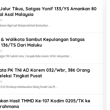
Selamat Ulang Tahun
Jenderal TNI Agus
 Jalur Tikus, Satgas Yonif 133/YS Amankan 80
Subiyanto, S.E., M.Si.
l Asal Malaysia
Panglima TNI
Oleh
20
Admin
anan ilegal asal Malaysia berhasil diamankan
& Walikota Sambut Kepulangan Satgas
 136/TS Dari Maluku
Oleh
20
Admin
jen TNI Gabriel Lema, S.Sos pada Rabu malam 14/04, menyambut
ata PK TNI AD Korem 032/Wbr, 386 Orang
eleksi Tingkat Pusat
Oleh
20
Admin
r 032/Wirabraja melaksanakan Sidang Parade Cata PK
kan Hasil TMMD Ke-107 Kodim 0205/TK ke
 Brahmana