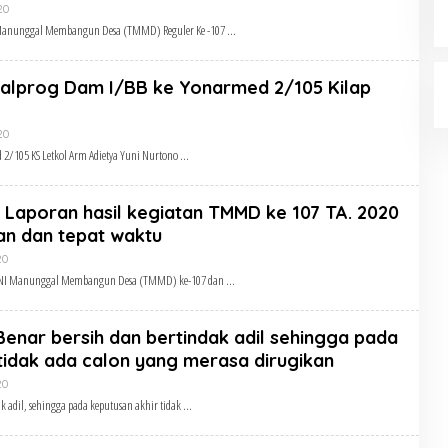
Oleh
20
Admin
I Manunggal Membangun Desa (TMMD) Reguler Ke -107
alprog Dam I/BB ke Yonarmed 2/105 Kilap
Oleh
20
Admin
d 2/105 KS Letkol Arm Adietya Yuni Nurtono
 Laporan hasil kegiatan TMMD ke 107 TA. 2020
n dan tepat waktu
Oleh
20
Admin
l TNI Manunggal Membangun Desa (TMMD) ke-107 dan
enar bersih dan bertindak adil sehingga pada
tidak ada calon yang merasa dirugikan
Oleh
20
Admin
k adil, sehingga pada keputusan akhir tidak