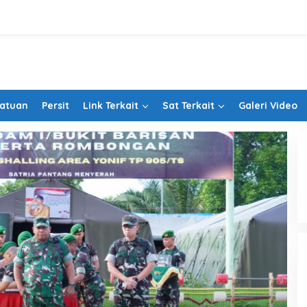
Satuan
Persit
Link Terkait
Sat Terkait
Galeri Video