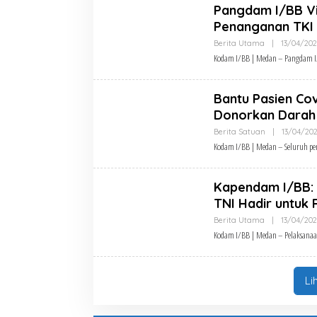
Pangdam I/BB V
Penanganan TKI 
Berita Utama
|
13/04/20
Kodam I/BB | Medan – Pangdam I/
Bantu Pasien Cov
Donorkan Darah
Berita Satuan
|
13/04/20
Kodam I/BB | Medan – Seluruh per
Kapendam I/BB:
TNI Hadir untuk 
Berita Utama
|
13/04/20
Kodam I/BB | Medan – Pelaksanaa
Li