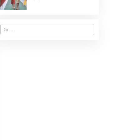
di Desa Mbinalun, Pakpak
Bharat
Cari
untuk: