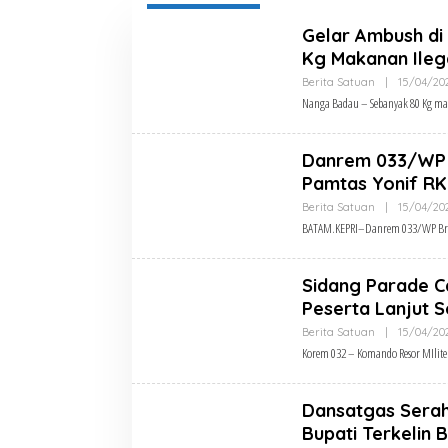
Kodam
I/BB
Gelar Ambush di
Kg Makanan Ilega
Berita Satuan
|
15/04/20
Nanga Badau – Sebanyak 80 Kg mak
Danrem 033/WP 
Pamtas Yonif RK
Berita Satuan
|
15/04/20
BATAM.KEPRI–Danrem 033/WP Brig
Sidang Parade C
Peserta Lanjut S
Berita Satuan
|
15/04/20
Korem 032 – Komando Resor MIlite
Dansatgas Serah
Bupati Terkelin