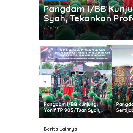
mpah
Pangdam I/BB Kunju
Syah, Tekankan Prof
Prajurit
22/07/2026
«
B Pimpin
Pangdam I/BB Kunjungi
Pangda
n Sumpah PNS
Yonif TP 905/Tuan Syah,
Sertij
akodam I/BB
Tekankan Profesionalisme
I/BB d
dan Kesiapan Prajurit
2/KS se
Berita Lainnya