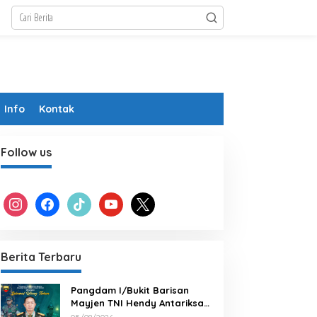
Info
Kontak
Follow us
instagram
facebook
tiktok
youtube
x
Berita Terbaru
Pangdam I/Bukit Barisan
Mayjen TNI Hendy Antariksa
Berita Utama
Beserta keluarga besar