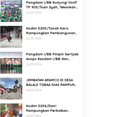
Pangdam I/BB Kunjungi Yonif
TP 905/Tuan Syah, Tekankan
Profesionalisme dan
22/07/2026
Kesiapan Prajurit
Kodim 0205/Tanah Karo
Rampungkan Pembangunan
Jembatan Beton di Desa
22/07/2026
Pernantin
Pangdam I/BB Pimpin Sertijab
Asops Kasdam I/BB dan
Danyonarmed 2/KS serta
20/07/2026
Tradisi Korps
JEMBATAN ARAMCO DI DESA
BALALE TOBAA NIAS RAMPUNG,
AKSES WARGA SEMAKIN MUDAH
20/07/2026
Kodim 0206/Dairi
Rampungkan Perbaikan
Jembatan Gantung Perintis 2
16/07/2026