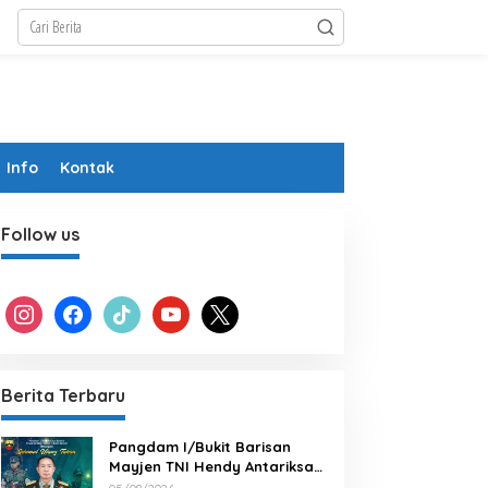
Info
Kontak
Follow us
instagram
facebook
tiktok
youtube
x
Berita Terbaru
Pangdam I/Bukit Barisan
Mayjen TNI Hendy Antariksa
Beserta keluarga besar