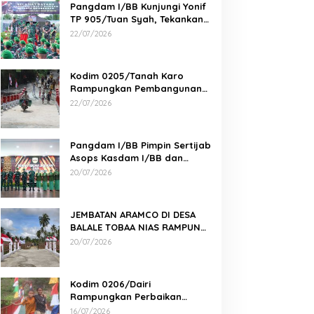
Pangdam I/BB Kunjungi Yonif
TP 905/Tuan Syah, Tekankan
Profesionalisme dan
22/07/2026
Kesiapan Prajurit
Kodim 0205/Tanah Karo
Rampungkan Pembangunan
Jembatan Beton di Desa
22/07/2026
Pernantin
Pangdam I/BB Pimpin Sertijab
Asops Kasdam I/BB dan
Danyonarmed 2/KS serta
20/07/2026
Tradisi Korps
JEMBATAN ARAMCO DI DESA
BALALE TOBAA NIAS RAMPUNG,
AKSES WARGA SEMAKIN MUDAH
20/07/2026
Kodim 0206/Dairi
Rampungkan Perbaikan
Jembatan Gantung Perintis 2
16/07/2026