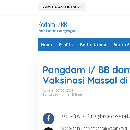
Lewati
ke
Kamis, 6 Agustus 2026
konten
Kodam I/BB
Patah Tumbuh Hilang Berganti
Home
Profil
Berita Utama
Berita 
Pangdam I/ BB damp
Vaksinasi Massal di
Admin
20/05/2021
Berita Utama
164 Dilihat
Kepri – Presiden RI mengharapkan vaksinasi C
Menekan laju perkembangan wabah covid-19