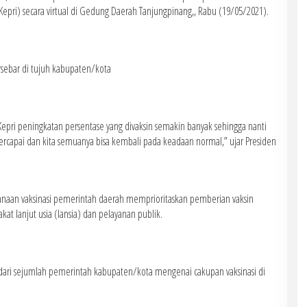
Kepri) secara virtual di Gedung Daerah Tanjungpinang,, Rabu (19/05/2021).
tersebar di tujuh kabupaten/kota
 Kepri peningkatan persentase yang divaksin semakin banyak sehingga nanti
capai dan kita semuanya bisa kembali pada keadaan normal,” ujar Presiden
anaan vaksinasi pemerintah daerah memprioritaskan pemberian vaksin
t lanjut usia (lansia) dan pelayanan publik.
ari sejumlah pemerintah kabupaten/kota mengenai cakupan vaksinasi di