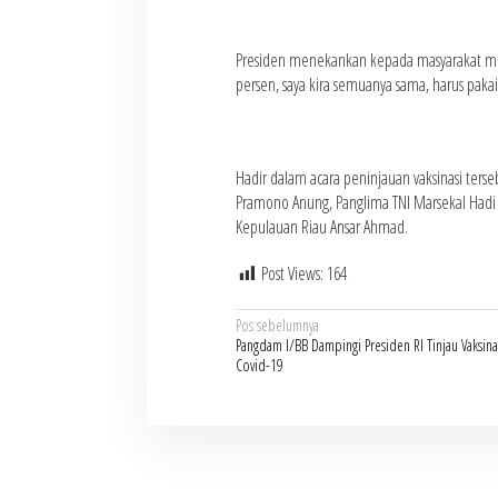
Presiden menekankan kepada masyarakat me
persen, saya kira semuanya sama, harus pakai
Hadir dalam acara peninjauan vaksinasi terse
Pramono Anung, Panglima TNI Marsekal Hadi Tj
Kepulauan Riau Ansar Ahmad.
Post Views:
164
Navigasi
Pos sebelumnya
Pangdam I/BB Dampingi Presiden RI Tinjau Vaksina
pos
Covid-19