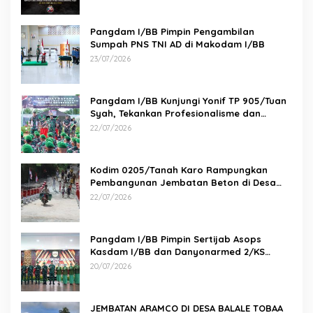
Pangdam I/BB Pimpin Pengambilan
Sumpah PNS TNI AD di Makodam I/BB
23/07/2026
Pangdam I/BB Kunjungi Yonif TP 905/Tuan
Syah, Tekankan Profesionalisme dan
Kesiapan Prajurit
22/07/2026
Kodim 0205/Tanah Karo Rampungkan
Pembangunan Jembatan Beton di Desa
Pernantin
22/07/2026
Pangdam I/BB Pimpin Sertijab Asops
Kasdam I/BB dan Danyonarmed 2/KS
serta Tradisi Korps
20/07/2026
JEMBATAN ARAMCO DI DESA BALALE TOBAA