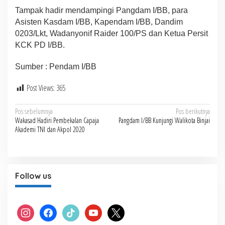
Tampak hadir mendampingi Pangdam I/BB, para
Asisten Kasdam I/BB, Kapendam I/BB, Dandim
0203/Lkt, Wadanyonif Raider 100/PS dan Ketua Persit
KCK PD I/BB.
Sumber : Pendam I/BB
Post Views:
365
Navigasi
Pos sebelumnya
Pos berikutnya
Wakasad Hadiri Pembekalan Capaja
Pangdam I/BB Kunjungi Walikota Binjai
pos
Akademi TNI dan Akpol 2020
Follow us
instagram
facebook
tiktok
youtube
x