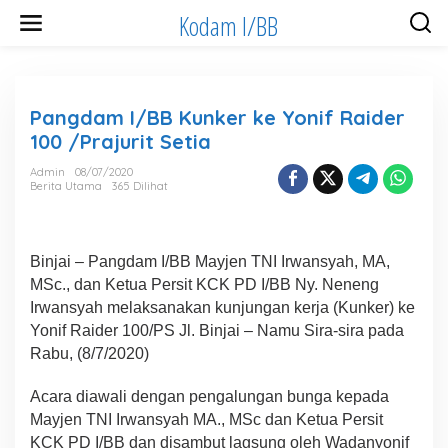
Lewati
Kodam I/BB
ke
konten
Pangdam I/BB Kunker ke Yonif Raider
100 /Prajurit Setia
Admin
08/07/2020
Berita Utama
365 Dilihat
Binjai – Pangdam I/BB Mayjen TNI Irwansyah, MA,
MSc., dan Ketua Persit KCK PD I/BB Ny. Neneng
Irwansyah melaksanakan kunjungan kerja (Kunker) ke
Yonif Raider 100/PS Jl. Binjai – Namu Sira-sira pada
Rabu, (8/7/2020)
Acara diawali dengan pengalungan bunga kepada
Mayjen TNI Irwansyah MA., MSc dan Ketua Persit
KCK PD I/BB dan disambut lagsung oleh Wadanyonif