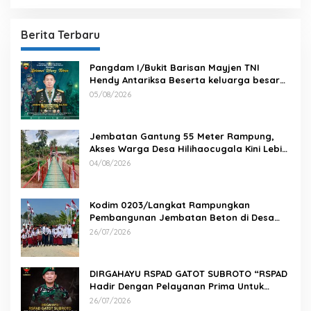
Berita Terbaru
Pangdam I/Bukit Barisan Mayjen TNI
Hendy Antariksa Beserta keluarga besar
Kodam I/BB Mengucapkan : Selamat Ulang
05/08/2026
Tahun Jenderal TNI Agus Subiyanto, S.E.,
M.Si. Panglima TNI
Jembatan Gantung 55 Meter Rampung,
Akses Warga Desa Hilihaocugala Kini Lebih
Aman
04/08/2026
Kodim 0203/Langkat Rampungkan
Pembangunan Jembatan Beton di Desa
Paluh Manis
26/07/2026
DIRGAHAYU RSPAD GATOT SUBROTO “RSPAD
Hadir Dengan Pelayanan Prima Untuk
Indonesia Maju” 26 JULI 1950 – 26 JULI 2026
26/07/2026