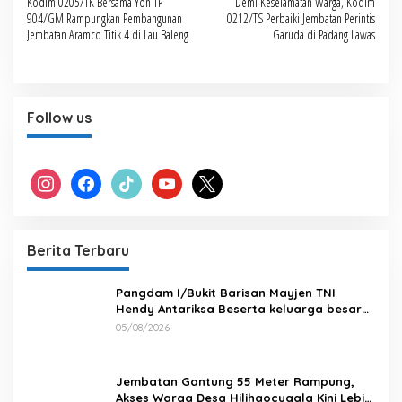
Kodim 0205/TK Bersama Yon TP
Demi Keselamatan Warga, Kodim
pos
904/GM Rampungkan Pembangunan
0212/TS Perbaiki Jembatan Perintis
Jembatan Aramco Titik 4 di Lau Baleng
Garuda di Padang Lawas
Follow us
instagram
facebook
tiktok
youtube
x
Berita Terbaru
Pangdam I/Bukit Barisan Mayjen TNI
Hendy Antariksa Beserta keluarga besar
Kodam I/BB Mengucapkan : Selamat Ulang
05/08/2026
Tahun Jenderal TNI Agus Subiyanto, S.E.,
M.Si. Panglima TNI
Jembatan Gantung 55 Meter Rampung,
Akses Warga Desa Hilihaocugala Kini Lebih