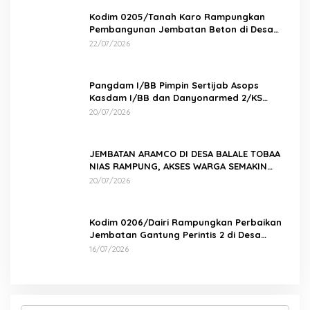
Kodim 0205/Tanah Karo Rampungkan
Pembangunan Jembatan Beton di Desa
Pernantin
22/07/2026
Pangdam I/BB Pimpin Sertijab Asops
Kasdam I/BB dan Danyonarmed 2/KS
serta Tradisi Korps
20/07/2026
JEMBATAN ARAMCO DI DESA BALALE TOBAA
NIAS RAMPUNG, AKSES WARGA SEMAKIN
MUDAH
20/07/2026
Kodim 0206/Dairi Rampungkan Perbaikan
Jembatan Gantung Perintis 2 di Desa
Mbinalun, Pakpak Bharat
16/07/2026