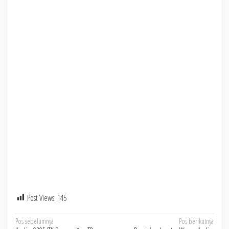
Post Views:
145
Navigasi
Pos sebelumnya
Pos berikutnya