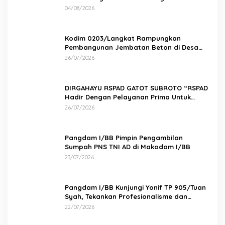
Aman
04/08/2026
Kodim 0203/Langkat Rampungkan
Pembangunan Jembatan Beton di Desa
Paluh Manis
26/07/2026
DIRGAHAYU RSPAD GATOT SUBROTO “RSPAD
Hadir Dengan Pelayanan Prima Untuk
Indonesia Maju” 26 JULI 1950 – 26 JULI 2026
26/07/2026
Pangdam I/BB Pimpin Pengambilan
Sumpah PNS TNI AD di Makodam I/BB
23/07/2026
Pangdam I/BB Kunjungi Yonif TP 905/Tuan
Syah, Tekankan Profesionalisme dan
Kesiapan Prajurit
22/07/2026