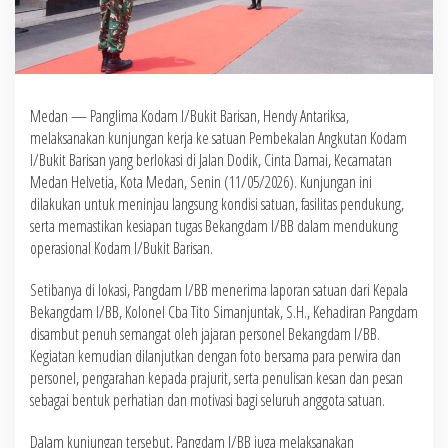
Medan — Panglima Kodam I/Bukit Barisan, Hendy Antariksa,
melaksanakan kunjungan kerja ke satuan Pembekalan Angkutan Kodam
I/Bukit Barisan yang berlokasi di Jalan Dodik, Cinta Damai, Kecamatan
Medan Helvetia, Kota Medan, Senin (11/05/2026). Kunjungan ini
dilakukan untuk meninjau langsung kondisi satuan, fasilitas pendukung,
serta memastikan kesiapan tugas Bekangdam I/BB dalam mendukung
operasional Kodam I/Bukit Barisan.
Setibanya di lokasi, Pangdam I/BB menerima laporan satuan dari Kepala
Bekangdam I/BB, Kolonel Cba Tito Simanjuntak, S.H., Kehadiran Pangdam
disambut penuh semangat oleh jajaran personel Bekangdam I/BB.
Kegiatan kemudian dilanjutkan dengan foto bersama para perwira dan
personel, pengarahan kepada prajurit, serta penulisan kesan dan pesan
sebagai bentuk perhatian dan motivasi bagi seluruh anggota satuan.
Dalam kunjungan tersebut, Pangdam I/BB juga melaksanakan