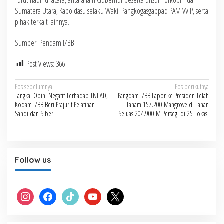
Sumatera Utara, Kapoldasu selaku Wakil Pangkogasgabpad PAM VVIP, serta
pihak terkait lainnya.
Sumber: Pendam I/BB
Post Views:
366
Navigasi
Pos sebelumnya
Pos berikutnya
Tangkal Opini Negatif Terhadap TNI AD,
Pangdam I/BB Lapor ke Presiden Telah
pos
Kodam I/BB Beri Prajurit Pelatihan
Tanam 157.200 Mangrove di Lahan
Sandi dan Siber
Seluas 204.900 M Persegi di 25 Lokasi
Follow us
instagram
facebook
tiktok
youtube
x