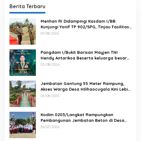
Berita Terbaru
Menhan RI Didampingi Kasdam I/BB
Kunjungi Yonif TP 902/SPG, Tinjau Fasilitas
dan Beri Motivasi Prajurit
07/08/2026
Pangdam I/Bukit Barisan Mayjen TNI
Hendy Antariksa Beserta keluarga besar
Kodam I/BB Mengucapkan : Selamat Ulang
05/08/2026
Tahun Jenderal TNI Agus Subiyanto, S.E.,
M.Si. Panglima TNI
Jembatan Gantung 55 Meter Rampung,
Akses Warga Desa Hilihaocugala Kini Lebih
Aman
04/08/2026
Kodim 0203/Langkat Rampungkan
Pembangunan Jembatan Beton di Desa
Paluh Manis
26/07/2026