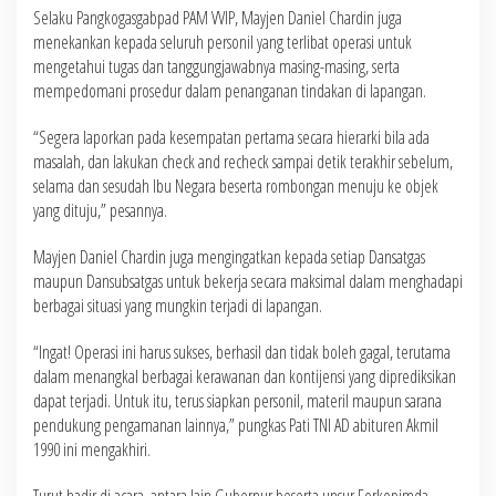
Selaku Pangkogasgabpad PAM VVIP, Mayjen Daniel Chardin juga
menekankan kepada seluruh personil yang terlibat operasi untuk
mengetahui tugas dan tanggungjawabnya masing-masing, serta
mempedomani prosedur dalam penanganan tindakan di lapangan.
“Segera laporkan pada kesempatan pertama secara hierarki bila ada
masalah, dan lakukan check and recheck sampai detik terakhir sebelum,
selama dan sesudah Ibu Negara beserta rombongan menuju ke objek
yang dituju,” pesannya.
Mayjen Daniel Chardin juga mengingatkan kepada setiap Dansatgas
maupun Dansubsatgas untuk bekerja secara maksimal dalam menghadapi
berbagai situasi yang mungkin terjadi di lapangan.
“Ingat! Operasi ini harus sukses, berhasil dan tidak boleh gagal, terutama
dalam menangkal berbagai kerawanan dan kontijensi yang diprediksikan
dapat terjadi. Untuk itu, terus siapkan personil, materil maupun sarana
pendukung pengamanan lainnya,” pungkas Pati TNI AD abituren Akmil
1990 ini mengakhiri.
Turut hadir di acara, antara lain Gubernur beserta unsur Forkopimda