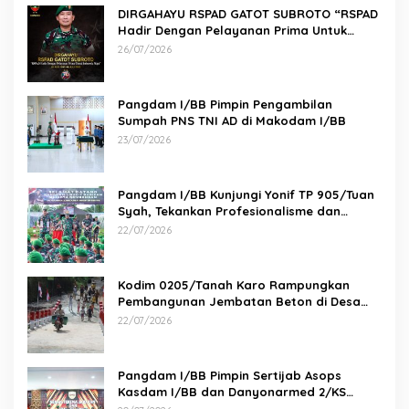
DIRGAHAYU RSPAD GATOT SUBROTO “RSPAD
Hadir Dengan Pelayanan Prima Untuk
Indonesia Maju” 26 JULI 1950 – 26 JULI 2026
26/07/2026
Pangdam I/BB Pimpin Pengambilan
Sumpah PNS TNI AD di Makodam I/BB
23/07/2026
Pangdam I/BB Kunjungi Yonif TP 905/Tuan
Syah, Tekankan Profesionalisme dan
Kesiapan Prajurit
22/07/2026
Kodim 0205/Tanah Karo Rampungkan
Pembangunan Jembatan Beton di Desa
Pernantin
22/07/2026
Pangdam I/BB Pimpin Sertijab Asops
Kasdam I/BB dan Danyonarmed 2/KS
serta Tradisi Korps