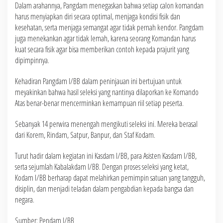
Dalam arahannya, Pangdam menegaskan bahwa setiap calon komandan
harus menyiapkan diri secara optimal, menjaga kondisi fisik dan
kesehatan, serta menjaga semangat agar tidak pernah kendor. Pangdam
juga menekankan agar tidak lemah, karena seorang Komandan harus
kuat secara fisik agar bisa memberikan contoh kepada prajurit yang
dipimpinnya.
Kehadiran Pangdam I/BB dalam peninjauan ini bertujuan untuk
meyakinkan bahwa hasil seleksi yang nantinya dilaporkan ke Komando
Atas benar-benar mencerminkan kemampuan riil setiap peserta.
Sebanyak 14 perwira menengah mengikuti seleksi ini. Mereka berasal
dari Korem, Rindam, Satpur, Banpur, dan Staf Kodam.
Turut hadir dalam kegiatan ini Kasdam I/BB, para Asisten Kasdam I/BB,
serta sejumlah Kabalakdam I/BB. Dengan proses seleksi yang ketat,
Kodam I/BB berharap dapat melahirkan pemimpin satuan yang tangguh,
disiplin, dan menjadi teladan dalam pengabdian kepada bangsa dan
negara.
Sumber: Pendam I/BB