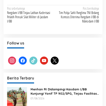
Navigasi
Pos sebelumnya
Pos berikutnya
Pangdam I/BB Tinjau Latihan Kaderisasi
Tim Pokja Sahli Panglima TNI Bidang
pos
Pelatih Pencak Silat Militer di Jasdam
Komsos Diterima Pangdam I/BB di
I/BB
Makodam I/BB
Follow us
instagram
facebook
tiktok
youtube
x
Berita Terbaru
Menhan RI Didampingi Kasdam I/BB
Kunjungi Yonif TP 902/SPG, Tinjau Fasilitas
dan Beri Motivasi Prajurit
07/08/2026