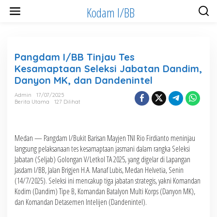
Lewati
Kodam I/BB
ke
konten
Pangdam I/BB Tinjau Tes
Kesamaptaan Seleksi Jabatan Dandim,
Danyon MK, dan Dandenintel
Admin
17/07/2025
Berita Utama
127 Dilihat
Medan — Pangdam I/Bukit Barisan Mayjen TNI Rio Firdianto meninjau
langsung pelaksanaan tes kesamaptaan jasmani dalam rangka Seleksi
Jabatan (Seljab) Golongan V/Letkol TA 2025, yang digelar di Lapangan
Jasdam I/BB, Jalan Brigjen H.A. Manaf Lubis, Medan Helvetia, Senin
(14/7/2025). Seleksi ini mencakup tiga jabatan strategis, yakni Komandan
Kodim (Dandim) Tipe B, Komandan Batalyon Multi Korps (Danyon MK),
dan Komandan Detasemen Intelijen (Dandenintel).