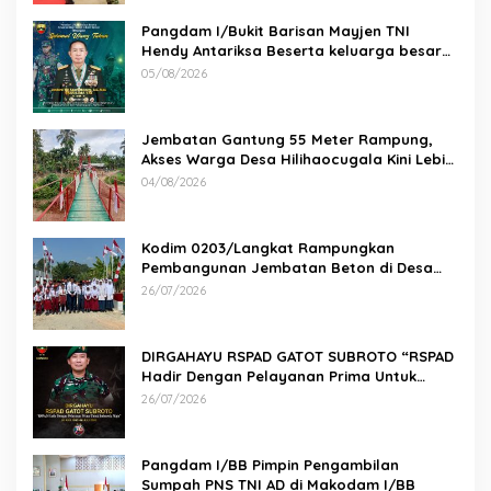
Pangdam I/Bukit Barisan Mayjen TNI
Hendy Antariksa Beserta keluarga besar
Kodam I/BB Mengucapkan : Selamat Ulang
05/08/2026
Tahun Jenderal TNI Agus Subiyanto, S.E.,
M.Si. Panglima TNI
Jembatan Gantung 55 Meter Rampung,
Akses Warga Desa Hilihaocugala Kini Lebih
Aman
04/08/2026
Kodim 0203/Langkat Rampungkan
Pembangunan Jembatan Beton di Desa
Paluh Manis
26/07/2026
DIRGAHAYU RSPAD GATOT SUBROTO “RSPAD
Hadir Dengan Pelayanan Prima Untuk
Indonesia Maju” 26 JULI 1950 – 26 JULI 2026
26/07/2026
Pangdam I/BB Pimpin Pengambilan
Sumpah PNS TNI AD di Makodam I/BB