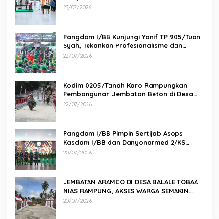
23/07/2026
Pangdam I/BB Kunjungi Yonif TP 905/Tuan
Syah, Tekankan Profesionalisme dan
Kesiapan Prajurit
22/07/2026
Kodim 0205/Tanah Karo Rampungkan
Pembangunan Jembatan Beton di Desa
Pernantin
22/07/2026
Pangdam I/BB Pimpin Sertijab Asops
Kasdam I/BB dan Danyonarmed 2/KS
serta Tradisi Korps
20/07/2026
JEMBATAN ARAMCO DI DESA BALALE TOBAA
NIAS RAMPUNG, AKSES WARGA SEMAKIN
MUDAH
20/07/2026