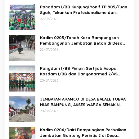
Pangdam I/BB Kunjungi Yonif TP 905/Tuan
Syah, Tekankan Profesionalisme dan
Kesiapan Prajurit
22/07/2026
Kodim 0205/Tanah Karo Rampungkan
Pembangunan Jembatan Beton di Desa
Pernantin
22/07/2026
Pangdam I/BB Pimpin Sertijab Asops
Kasdam I/BB dan Danyonarmed 2/KS
serta Tradisi Korps
20/07/2026
JEMBATAN ARAMCO DI DESA BALALE TOBAA
NIAS RAMPUNG, AKSES WARGA SEMAKIN
MUDAH
20/07/2026
Kodim 0206/Dairi Rampungkan Perbaikan
Jembatan Gantung Perintis 2 di Desa