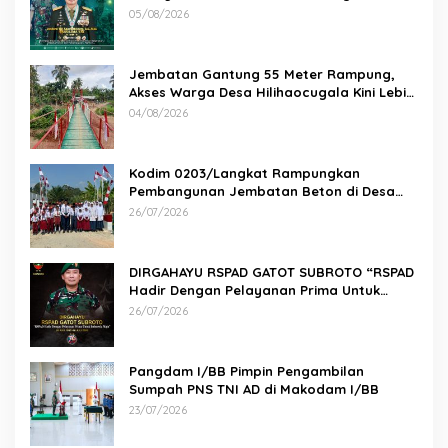
Kodam I/BB Mengucapkan : Selamat Ulang
05/08/2026
Tahun Jenderal TNI Agus Subiyanto, S.E.,
M.Si. Panglima TNI
Jembatan Gantung 55 Meter Rampung,
Akses Warga Desa Hilihaocugala Kini Lebih
Aman
04/08/2026
Kodim 0203/Langkat Rampungkan
Pembangunan Jembatan Beton di Desa
Paluh Manis
26/07/2026
DIRGAHAYU RSPAD GATOT SUBROTO “RSPAD
Hadir Dengan Pelayanan Prima Untuk
Indonesia Maju” 26 JULI 1950 – 26 JULI 2026
26/07/2026
Pangdam I/BB Pimpin Pengambilan
Sumpah PNS TNI AD di Makodam I/BB
23/07/2026