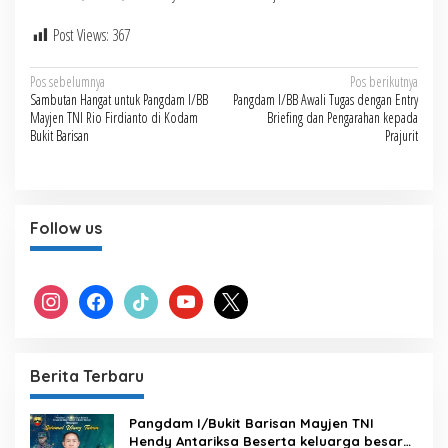
Post Views:
367
Navigasi
Pos sebelumnya
Pos berikutnya
Sambutan Hangat untuk Pangdam I/BB
Pangdam I/BB Awali Tugas dengan Entry
pos
Mayjen TNI Rio Firdianto di Kodam
Briefing dan Pengarahan kepada
Bukit Barisan
Prajurit
Follow us
instagram
facebook
tiktok
youtube
x
Berita Terbaru
Pangdam I/Bukit Barisan Mayjen TNI
Hendy Antariksa Beserta keluarga besar