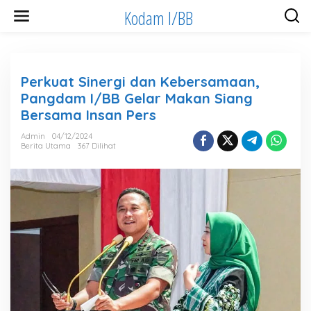
Lewati
Kodam I/BB
ke
konten
Perkuat Sinergi dan Kebersamaan,
Pangdam I/BB Gelar Makan Siang
Bersama Insan Pers
Admin
04/12/2024
Berita Utama
367 Dilihat