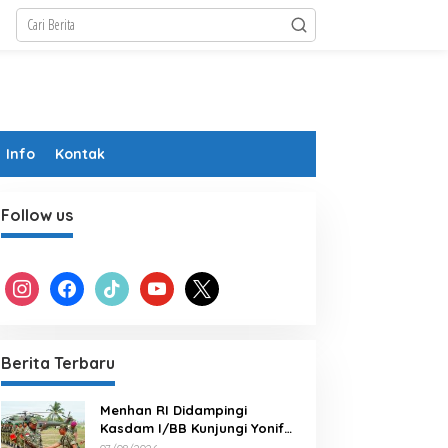
Info
Kontak
Follow us
instagram
facebook
tiktok
youtube
x
Berita Terbaru
Menhan RI Didampingi
Kasdam I/BB Kunjungi Yonif
TP 902/SPG, Tinjau Fasilitas