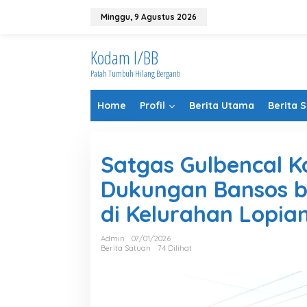
Lewati
ke
Minggu, 9 Agustus 2026
konten
Kodam I/BB
Patah Tumbuh Hilang Berganti
Home
Profil
Berita Utama
Berita 
Satgas Gulbencal K
Dukungan Bansos b
di Kelurahan Lopia
Admin
07/01/2026
Berita Satuan
74 Dilihat