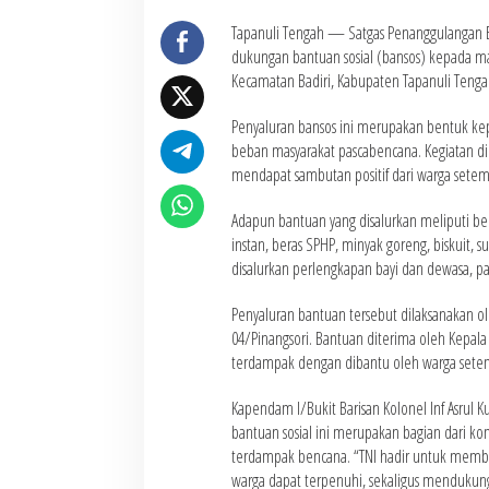
Tapanuli Tengah — Satgas Penanggulangan 
dukungan bantuan sosial (bansos) kepada ma
Kecamatan Badiri, Kabupaten Tapanuli Tenga
Penyaluran bansos ini merupakan bentuk k
beban masyarakat pascabencana. Kegiatan dil
mendapat sambutan positif dari warga setem
Adapun bantuan yang disalurkan meliputi be
instan, beras SPHP, minyak goreng, biskuit, su
disalurkan perlengkapan bayi dan dewasa, paka
Penyaluran bantuan tersebut dilaksanakan ol
04/Pinangsori. Bantuan diterima oleh Kepala
terdampak dengan dibantu oleh warga setemp
Kapendam I/Bukit Barisan Kolonel Inf Asrul
bantuan sosial ini merupakan bagian dari 
terdampak bencana. “TNI hadir untuk memb
warga dapat terpenuhi, sekaligus mendukun