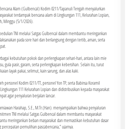
Bencana Alam (Gulbencal) Kodim 0211/Tapanuli Tengah menyalurkan
syarakat terdampak bencana alam di Lingkungan 111, Kelurahan Lopian,
h, Minggu (5/1/2026).
epedulian TNI melalui Satgas Gulbencal dalam membantu meringankan
aksanakan pada sore hari dan berlangsung dengan tertib, aman, serta
pat.
rbagai kebutuhan pokok dan perlengkapan sehari-hari, antara lain mie
su, gula pasir, garam, serta perlengkapan kebersihan. Selain itu, turut
ian layak pakai, selimut, kain sarung, dan alas kaki.
eh personel Kodim 0211/TT, personel Yon TP, serta Babinsa Koramil
 Lingkungan 111 Kelurahan Lopian dan didistribusikan kepada masyarakat
at agar penyaluran berjalan lancar.
 Kurniawan Harahap, S.E., M.Tr.(Han). menyampaikan bahwa penyaluran
komitmen TNI melalui Satgas Gulbencal dalam membantu masyarakat
antu meringankan beban masyarakat dan memastikan kebutuhan dasar
g percepatan pemulihan pascabencana,” ujarnya.