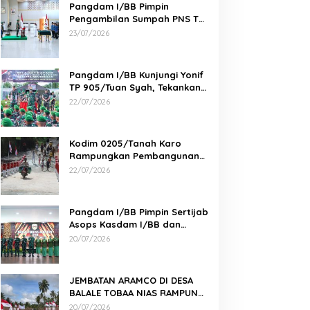
Pangdam I/BB Pimpin
Pengambilan Sumpah PNS TNI
AD di Makodam I/BB
23/07/2026
Pangdam I/BB Kunjungi Yonif
TP 905/Tuan Syah, Tekankan
Profesionalisme dan
22/07/2026
Kesiapan Prajurit
Kodim 0205/Tanah Karo
Rampungkan Pembangunan
Jembatan Beton di Desa
22/07/2026
Pernantin
Pangdam I/BB Pimpin Sertijab
Asops Kasdam I/BB dan
Danyonarmed 2/KS serta
20/07/2026
Tradisi Korps
JEMBATAN ARAMCO DI DESA
BALALE TOBAA NIAS RAMPUNG,
AKSES WARGA SEMAKIN MUDAH
20/07/2026