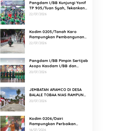
Pangdam I/BB Kunjungi Yonif
TP 905/Tuan Syah, Tekankan
Profesionalisme dan
22/07/2026
Kesiapan Prajurit
Kodim 0205/Tanah Karo
Rampungkan Pembangunan
Jembatan Beton di Desa
22/07/2026
Pernantin
Pangdam I/BB Pimpin Sertijab
Asops Kasdam I/BB dan
Danyonarmed 2/KS serta
20/07/2026
Tradisi Korps
JEMBATAN ARAMCO DI DESA
BALALE TOBAA NIAS RAMPUNG,
AKSES WARGA SEMAKIN MUDAH
20/07/2026
Kodim 0206/Dairi
Rampungkan Perbaikan
Jembatan Gantung Perintis 2
16/07/2026