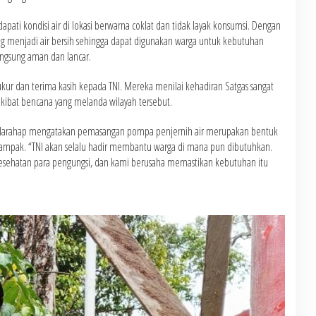
ati kondisi air di lokasi berwarna coklat dan tidak layak konsumsi. Dengan
ring menjadi air bersih sehingga dapat digunakan warga untuk kebutuhan
angsung aman dan lancar.
ur dan terima kasih kepada TNI. Mereka menilai kehadiran Satgas sangat
kibat bencana yang melanda wilayah tersebut.
n Harahap mengatakan pemasangan pompa penjernih air merupakan bentuk
dampak. “TNI akan selalu hadir membantu warga di mana pun dibutuhkan.
i kesehatan para pengungsi, dan kami berusaha memastikan kebutuhan itu