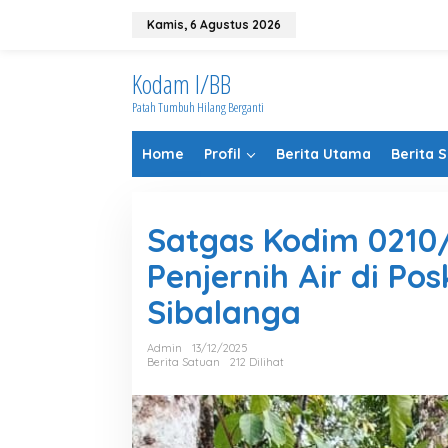
Lewati
ke
Kamis, 6 Agustus 2026
konten
Kodam I/BB
Patah Tumbuh Hilang Berganti
Home
Profil
Berita Utama
Berita 
Satgas Kodim 021
Penjernih Air di P
Sibalanga
Admin
13/12/2025
Berita Satuan
212 Dilihat