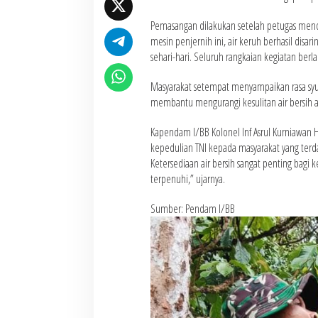
Pemasangan dilakukan setelah petugas mendap
mesin penjernih ini, air keruh berhasil disa
sehari-hari. Seluruh rangkaian kegiatan berl
Masyarakat setempat menyampaikan rasa syuk
membantu mengurangi kesulitan air bersih a
Kapendam I/BB Kolonel Inf Asrul Kurniawa
kepedulian TNI kepada masyarakat yang ter
Ketersediaan air bersih sangat penting bag
terpenuhi,” ujarnya.
Sumber: Pendam I/BB