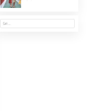
di Desa Mbinalun, Pakpak
Bharat
Cari
untuk: