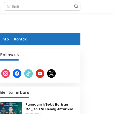
Info
Kontak
Follow us
instagram
facebook
tiktok
youtube
x
Berita Terbaru
Pangdam I/Bukit Barisan
Mayjen TNI Hendy Antariksa
Beserta keluarga besar