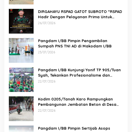
DIRGAHAYU RSPAD GATOT SUBROTO “RSPAD
Hadir Dengan Pelayanan Prima Untuk
Indonesia Maju” 26 JULI 1950 – 26 JULI 2026
26/07/2026
Pangdam I/BB Pimpin Pengambilan
Sumpah PNS TNI AD di Makodam I/BB
23/07/2026
Pangdam I/BB Kunjungi Yonif TP 905/Tuan
Syah, Tekankan Profesionalisme dan
Kesiapan Prajurit
22/07/2026
Kodim 0205/Tanah Karo Rampungkan
Pembangunan Jembatan Beton di Desa
Pernantin
22/07/2026
Pangdam I/BB Pimpin Sertijab Asops