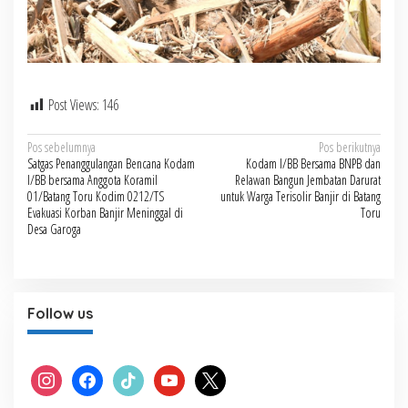
Post Views:
146
Navigasi
Pos sebelumnya
Pos berikutnya
Satgas Penanggulangan Bencana Kodam
Kodam I/BB Bersama BNPB dan
pos
I/BB bersama Anggota Koramil
Relawan Bangun Jembatan Darurat
01/Batang Toru Kodim 0212/TS
untuk Warga Terisolir Banjir di Batang
Evakuasi Korban Banjir Meninggal di
Toru
Desa Garoga
Follow us
instagram
facebook
tiktok
youtube
x