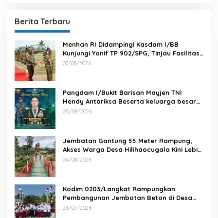
Berita Terbaru
Menhan RI Didampingi Kasdam I/BB
Kunjungi Yonif TP 902/SPG, Tinjau Fasilitas
dan Beri Motivasi Prajurit
07/08/2026
Pangdam I/Bukit Barisan Mayjen TNI
Hendy Antariksa Beserta keluarga besar
Kodam I/BB Mengucapkan : Selamat Ulang
05/08/2026
Tahun Jenderal TNI Agus Subiyanto, S.E.,
M.Si. Panglima TNI
Jembatan Gantung 55 Meter Rampung,
Akses Warga Desa Hilihaocugala Kini Lebih
Aman
04/08/2026
Kodim 0203/Langkat Rampungkan
Pembangunan Jembatan Beton di Desa
Paluh Manis
26/07/2026