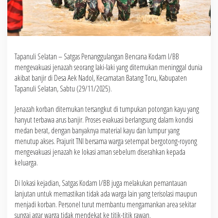
Tapanuli Selatan – Satgas Penanggulangan Bencana Kodam I/BB
mengevakuasi jenazah seorang laki-laki yang ditemukan meninggal dunia
akibat banjir di Desa Aek Nadol, Kecamatan Batang Toru, Kabupaten
Tapanuli Selatan, Sabtu (29/11/2025).
Jenazah korban ditemukan tersangkut di tumpukan potongan kayu yang
hanyut terbawa arus banjir. Proses evakuasi berlangsung dalam kondisi
medan berat, dengan banyaknya material kayu dan lumpur yang
menutup akses. Prajurit TNI bersama warga setempat bergotong-royong
mengevakuasi jenazah ke lokasi aman sebelum diserahkan kepada
keluarga.
Di lokasi kejadian, Satgas Kodam I/BB juga melakukan pemantauan
lanjutan untuk memastikan tidak ada warga lain yang terisolasi maupun
menjadi korban. Personel turut membantu mengamankan area sekitar
sungai agar warga tidak mendekat ke titik-titik rawan.