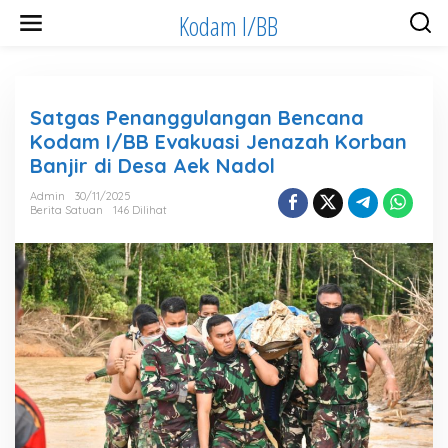
Lewati
Kodam I/BB
ke
konten
Satgas Penanggulangan Bencana
Kodam I/BB Evakuasi Jenazah Korban
Banjir di Desa Aek Nadol
Admin
30/11/2025
Berita Satuan
146 Dilihat