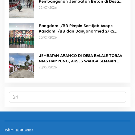
Pembangunan Jembatan Beton di Desa
Pernantin
22/07/2026
Pangdam I/BB Pimpin Sertijab Asops
Kasdam I/BB dan Danyonarmed 2/KS
serta Tradisi Korps
20/07/2026
JEMBATAN ARAMCO DI DESA BALALE TOBAA
NIAS RAMPUNG, AKSES WARGA SEMAKIN
MUDAH
20/07/2026
Cari
untuk:
Kodam 1 Bukit Barisan