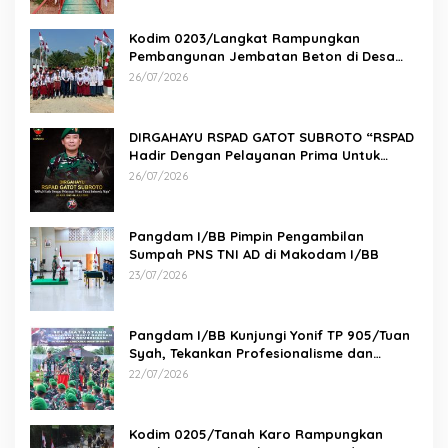
Kodim 0203/Langkat Rampungkan
Pembangunan Jembatan Beton di Desa
Paluh Manis
26/07/2026
DIRGAHAYU RSPAD GATOT SUBROTO “RSPAD
Hadir Dengan Pelayanan Prima Untuk
Indonesia Maju” 26 JULI 1950 – 26 JULI 2026
26/07/2026
Pangdam I/BB Pimpin Pengambilan
Sumpah PNS TNI AD di Makodam I/BB
23/07/2026
Pangdam I/BB Kunjungi Yonif TP 905/Tuan
Syah, Tekankan Profesionalisme dan
Kesiapan Prajurit
22/07/2026
Kodim 0205/Tanah Karo Rampungkan