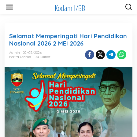
Lewati
Kodam I/BB
ke
konten
Selamat Memperingati Hari Pendidikan
Nasional 2026 2 MEI 2026
Admin
02/05/2026
Berita Utama
134 Dilihat