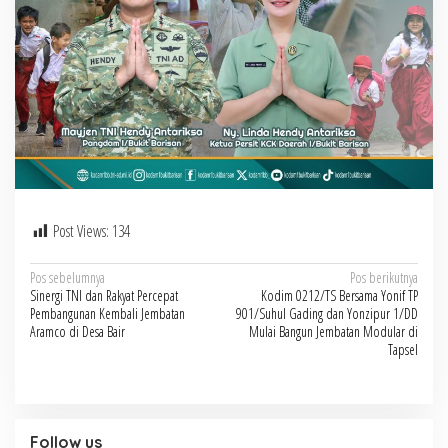
Post Views:
134
Navigasi
Pos sebelumnya
Pos berikutnya
Sinergi TNI dan Rakyat Percepat
Kodim 0212/TS Bersama Yonif TP
pos
Pembangunan Kembali Jembatan
901/Suhul Gading dan Yonzipur 1/DD
Aramco di Desa Bair
Mulai Bangun Jembatan Modular di
Tapsel
Follow us