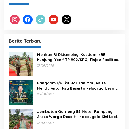
instagram
facebook
tiktok
youtube
x
Berita Terbaru
Menhan RI Didampingi Kasdam I/BB
Kunjungi Yonif TP 902/SPG, Tinjau Fasilitas
dan Beri Motivasi Prajurit
07/08/2026
Pangdam I/Bukit Barisan Mayjen TNI
Hendy Antariksa Beserta keluarga besar
Kodam I/BB Mengucapkan : Selamat Ulang
05/08/2026
Tahun Jenderal TNI Agus Subiyanto, S.E.,
M.Si. Panglima TNI
Jembatan Gantung 55 Meter Rampung,
Akses Warga Desa Hilihaocugala Kini Lebih
Aman
04/08/2026