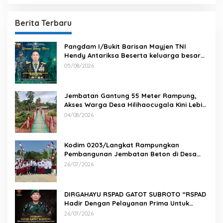
Berita Terbaru
Pangdam I/Bukit Barisan Mayjen TNI
Hendy Antariksa Beserta keluarga besar
Kodam I/BB Mengucapkan : Selamat Ulang
05/08/2026
Tahun Jenderal TNI Agus Subiyanto, S.E.,
M.Si. Panglima TNI
Jembatan Gantung 55 Meter Rampung,
Akses Warga Desa Hilihaocugala Kini Lebih
Aman
04/08/2026
Kodim 0203/Langkat Rampungkan
Pembangunan Jembatan Beton di Desa
Paluh Manis
26/07/2026
DIRGAHAYU RSPAD GATOT SUBROTO “RSPAD
Hadir Dengan Pelayanan Prima Untuk
Indonesia Maju” 26 JULI 1950 – 26 JULI 2026
26/07/2026