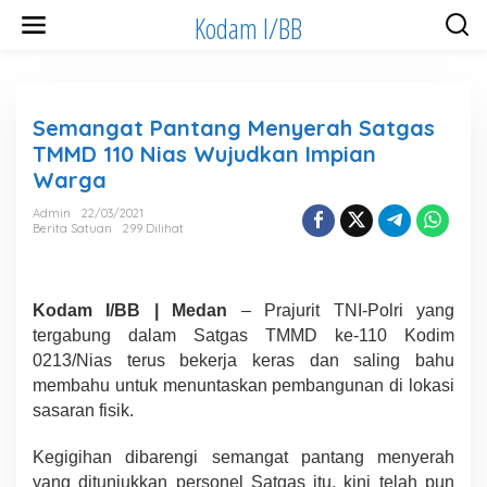
Lewati
Kodam I/BB
ke
konten
Semangat Pantang Menyerah Satgas
TMMD 110 Nias Wujudkan Impian
Warga
Admin
22/03/2021
Berita Satuan
299 Dilihat
Kodam I/BB | Medan
– Prajurit TNI-Polri yang
tergabung dalam Satgas TMMD ke-110 Kodim
0213/Nias terus bekerja keras dan saling bahu
membahu untuk menuntaskan pembangunan di lokasi
sasaran fisik.
Kegigihan dibarengi semangat pantang menyerah
yang ditunjukkan personel Satgas itu, kini telah pun