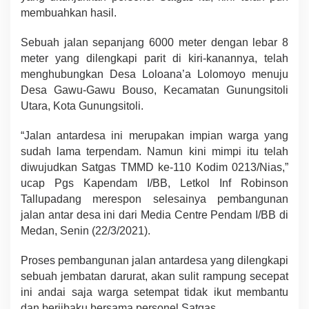
membuahkan hasil.
Sebuah jalan sepanjang 6000 meter dengan lebar 8
meter yang dilengkapi parit di kiri-kanannya, telah
menghubungkan Desa Loloana’a Lolomoyo menuju
Desa Gawu-Gawu Bouso, Kecamatan Gunungsitoli
Utara, Kota Gunungsitoli.
“Jalan antardesa ini merupakan impian warga yang
sudah lama terpendam. Namun kini mimpi itu telah
diwujudkan Satgas TMMD ke-110 Kodim 0213/Nias,”
ucap Pgs Kapendam I/BB, Letkol Inf Robinson
Tallupadang merespon selesainya pembangunan
jalan antar desa ini dari Media Centre Pendam I/BB di
Medan, Senin (22/3/2021).
Proses pembangunan jalan antardesa yang dilengkapi
sebuah jembatan darurat, akan sulit rampung secepat
ini andai saja warga setempat tidak ikut membantu
dan berjibaku bersama personel Satgas.