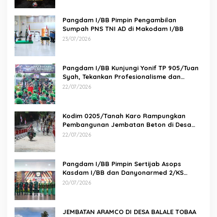
Pangdam I/BB Pimpin Pengambilan
Sumpah PNS TNI AD di Makodam I/BB
23/07/2026
Pangdam I/BB Kunjungi Yonif TP 905/Tuan
Syah, Tekankan Profesionalisme dan
Kesiapan Prajurit
22/07/2026
Kodim 0205/Tanah Karo Rampungkan
Pembangunan Jembatan Beton di Desa
Pernantin
22/07/2026
Pangdam I/BB Pimpin Sertijab Asops
Kasdam I/BB dan Danyonarmed 2/KS
serta Tradisi Korps
20/07/2026
JEMBATAN ARAMCO DI DESA BALALE TOBAA