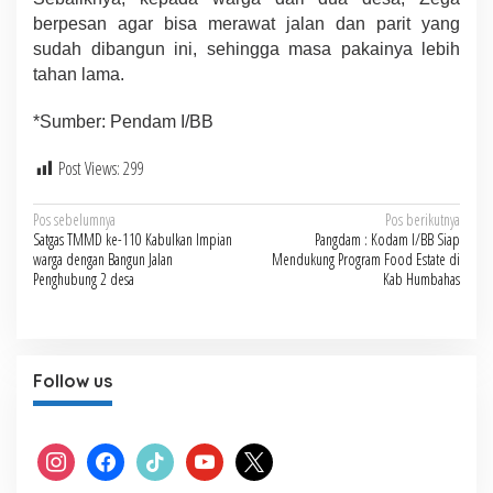
berpesan agar bisa merawat jalan dan parit yang
sudah dibangun ini, sehingga masa pakainya lebih
tahan lama.
*Sumber: Pendam I/BB
Post Views:
299
Navigasi
Pos sebelumnya
Pos berikutnya
Satgas TMMD ke-110 Kabulkan Impian
Pangdam : Kodam I/BB Siap
pos
warga dengan Bangun Jalan
Mendukung Program Food Estate di
Penghubung 2 desa
Kab Humbahas
Follow us
instagram
facebook
tiktok
youtube
x