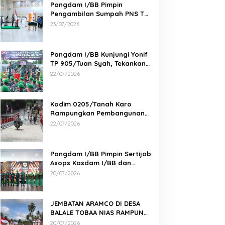
Pangdam I/BB Pimpin
Pengambilan Sumpah PNS TNI
AD di Makodam I/BB
23/07/2026
Pangdam I/BB Kunjungi Yonif
TP 905/Tuan Syah, Tekankan
Profesionalisme dan
22/07/2026
Kesiapan Prajurit
Kodim 0205/Tanah Karo
Rampungkan Pembangunan
Jembatan Beton di Desa
22/07/2026
Pernantin
Pangdam I/BB Pimpin Sertijab
Asops Kasdam I/BB dan
Danyonarmed 2/KS serta
20/07/2026
Tradisi Korps
JEMBATAN ARAMCO DI DESA
BALALE TOBAA NIAS RAMPUNG,
AKSES WARGA SEMAKIN MUDAH
20/07/2026