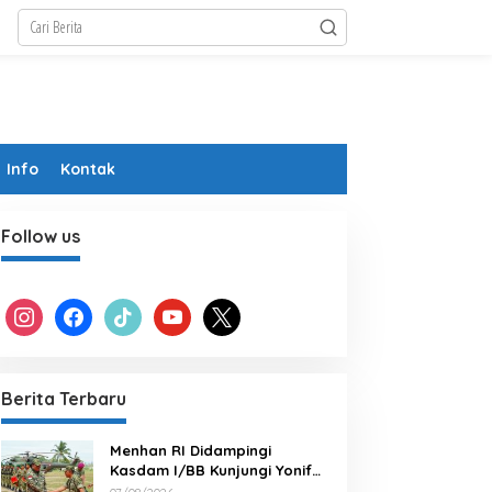
Info
Kontak
Follow us
instagram
facebook
tiktok
youtube
x
Berita Terbaru
Menhan RI Didampingi
Kasdam I/BB Kunjungi Yonif
TP 902/SPG, Tinjau Fasilitas