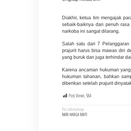
Diakhir, ketua tim mengajak par
sebaik-baiknya dan penuh rasa
narkoba ini sangat dilarang.
Salah satu dari 7 Pelanggaran b
prajurit harus bisa mawas diri 
yang buruk dan juga terhindar d
Karena ancaman hukuman yang dib
hukuman tahanan, bahkan sampa
diberikan setelah prajurit dinyata
Post Views:
584
Navigasi
Pos sebelumnya
NKRI HARGA MATI
pos