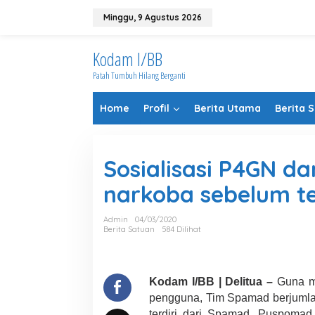
Lewati
ke
Minggu, 9 Agustus 2026
konten
Kodam I/BB
Patah Tumbuh Hilang Berganti
Home
Profil
Berita Utama
Berita 
Sosialisasi P4GN d
narkoba sebelum t
Admin
04/03/2020
Berita Satuan
584 Dilihat
Kodam I/BB | Delitua –
Guna me
pengguna, Tim Spamad berjumlah 
terdiri dari Spamad, Puspomad,