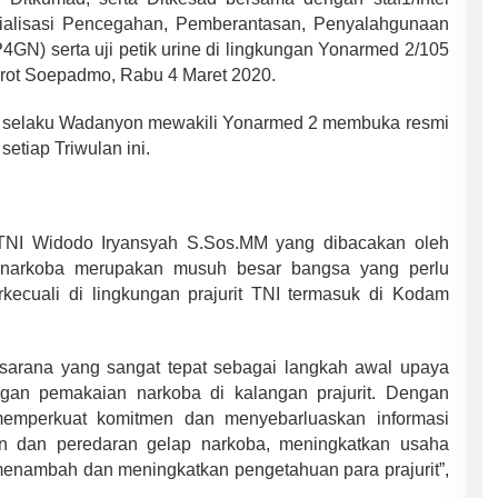
alisasi Pencegahan, Pemberantasan, Penyalahgunaan
GN) serta uji petik urine di lingkungan Yonarmed 2/105
arot Soepadmo, Rabu 4 Maret 2020.
E selaku Wadanyon mewakili Yonarmed 2 membuka resmi
setiap Triwulan ini.
I Widodo Iryansyah S.Sos.MM yang dibacakan oleh
narkoba merupakan musuh besar bangsa yang perlu
rkecuali di lingkungan prajurit TNI termasuk di Kodam
sarana yang sangat tepat sebagai langkah awal upaya
an pemakaian narkoba di kalangan prajurit. Dengan
 memperkuat komitmen dan menyebarluaskan informasi
n dan peredaran gelap narkoba, meningkatkan usaha
s menambah dan meningkatkan pengetahuan para prajurit”,