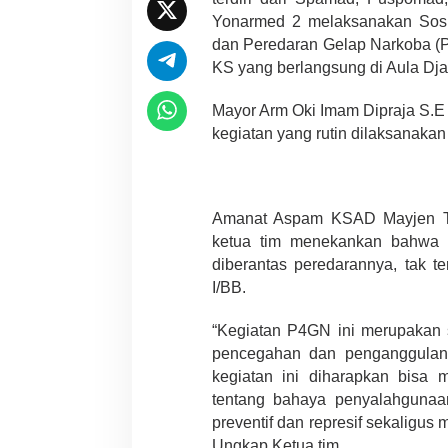
Yonarmed 2 melaksanakan Sosi
dan Peredaran Gelap Narkoba (P4
KS yang berlangsung di Aula Dj
Mayor Arm Oki Imam Dipraja S.
kegiatan yang rutin dilaksanakan 
Amanat Aspam KSAD Mayjen TN
ketua tim menekankan bahwa 
diberantas peredarannya, tak te
I/BB.
“Kegiatan P4GN ini merupakan 
pencegahan dan penganggulang
kegiatan ini diharapkan bisa
tentang bahaya penyalahgunaa
preventif dan represif sekaligu
Ungkap Ketua tim.