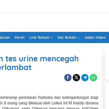
Satuan
Persit
Link Terkait
Sat Terkait
Galeri Video
an tes urine mencegah
erlambat
merangi peredaran Narkoba dan ketergantungan bagi
8 orang yang diketuai oleh Letkol Inf M Imasfy dimana
 Ditkumad, serta Ditkesad bersama dengan staf1/Intel