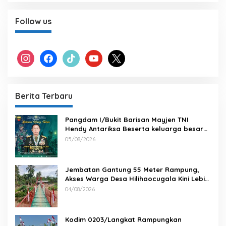
Follow us
instagram
facebook
tiktok
youtube
x
Berita Terbaru
Pangdam I/Bukit Barisan Mayjen TNI
Hendy Antariksa Beserta keluarga besar
Kodam I/BB Mengucapkan : Selamat Ulang
05/08/2026
Tahun Jenderal TNI Agus Subiyanto, S.E.,
M.Si. Panglima TNI
Jembatan Gantung 55 Meter Rampung,
Akses Warga Desa Hilihaocugala Kini Lebih
Aman
04/08/2026
Kodim 0203/Langkat Rampungkan