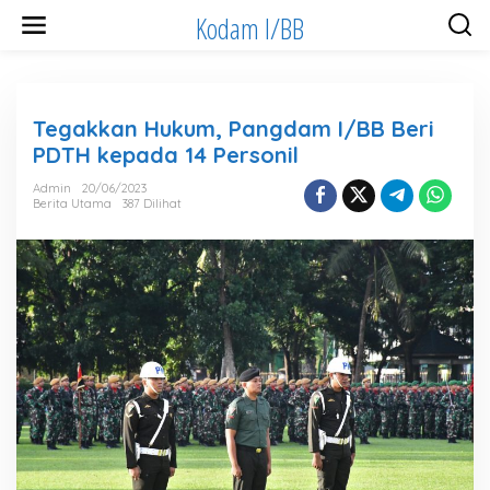
Lewati
Kodam I/BB
ke
konten
Tegakkan Hukum, Pangdam I/BB Beri
PDTH kepada 14 Personil
Admin
20/06/2023
Berita Utama
387 Dilihat