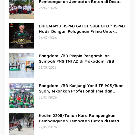
Pembangunan Jembatan Beton di Desa
Paluh Manis
26/07/2026
DIRGAHAYU RSPAD GATOT SUBROTO “RSPAD
Hadir Dengan Pelayanan Prima Untuk
Indonesia Maju” 26 JULI 1950 – 26 JULI 2026
26/07/2026
Pangdam I/BB Pimpin Pengambilan
Sumpah PNS TNI AD di Makodam I/BB
23/07/2026
Pangdam I/BB Kunjungi Yonif TP 905/Tuan
Syah, Tekankan Profesionalisme dan
Kesiapan Prajurit
22/07/2026
Kodim 0205/Tanah Karo Rampungkan
Pembangunan Jembatan Beton di Desa
Pernantin
22/07/2026