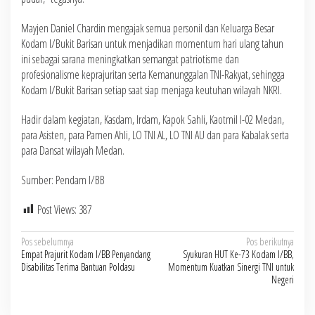
Mayjen Daniel Chardin mengajak semua personil dan Keluarga Besar
Kodam I/Bukit Barisan untuk menjadikan momentum hari ulang tahun
ini sebagai sarana meningkatkan semangat patriotisme dan
profesionalisme keprajuritan serta Kemanunggalan TNI-Rakyat, sehingga
Kodam I/Bukit Barisan setiap saat siap menjaga keutuhan wilayah NKRI.
Hadir dalam kegiatan, Kasdam, Irdam, Kapok Sahli, Kaotmil I-02 Medan,
para Asisten, para Pamen Ahli, LO TNI AL, LO TNI AU dan para Kabalak serta
para Dansat wilayah Medan.
Sumber: Pendam I/BB
Post Views:
387
Navigasi
Pos sebelumnya
Pos berikutnya
Empat Prajurit Kodam I/BB Penyandang
Syukuran HUT Ke-73 Kodam I/BB,
pos
Disabilitas Terima Bantuan Poldasu
Momentum Kuatkan Sinergi TNI untuk
Negeri