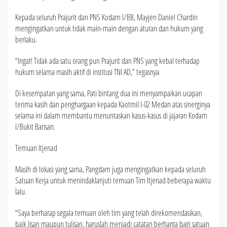
Kepada seluruh Prajurit dan PNS Kodam I/BB, Mayjen Daniel Chardin
mengingatkan untuk tidak main-main dengan aturan dan hukum yang
berlaku.
“Ingat! Tidak ada satu orang pun Prajurit dan PNS yang kebal terhadap
hukum selama masih aktif di institusi TNI AD,” tegasnya.
Di kesempatan yang sama, Pati bintang dua ini menyampaikan ucapan
terima kasih dan penghargaan kepada Kaotmil I-02 Medan atas sinerginya
selama ini dalam membantu menuntaskan kasus-kasus di jajaran Kodam
I/Bukit Barisan.
Temuan Itjenad
Masih di lokasi yang sama, Pangdam juga mengingatkan kepada seluruh
Satuan Kerja untuk menindaklanjuti temuan Tim Itjenad beberapa waktu
lalu.
“Saya berharap segala temuan oleh tim yang telah direkomendasikan,
baik lisan maupun tulisan, haruslah menjadi catatan berharga bagi satuan