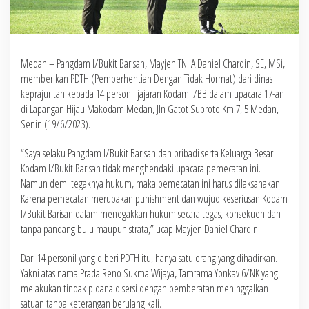
Medan – Pangdam I/Bukit Barisan, Mayjen TNI A Daniel Chardin, SE, MSi,
memberikan PDTH (Pemberhentian Dengan Tidak Hormat) dari dinas
keprajuritan kepada 14 personil jajaran Kodam I/BB dalam upacara 17-an
di Lapangan Hijau Makodam Medan, Jln Gatot Subroto Km 7, 5 Medan,
Senin (19/6/2023).
“Saya selaku Pangdam I/Bukit Barisan dan pribadi serta Keluarga Besar
Kodam I/Bukit Barisan tidak menghendaki upacara pemecatan ini.
Namun demi tegaknya hukum, maka pemecatan ini harus dilaksanakan.
Karena pemecatan merupakan punishment dan wujud keseriusan Kodam
I/Bukit Barisan dalam menegakkan hukum secara tegas, konsekuen dan
tanpa pandang bulu maupun strata,” ucap Mayjen Daniel Chardin.
Dari 14 personil yang diberi PDTH itu, hanya satu orang yang dihadirkan.
Yakni atas nama Prada Reno Sukma Wijaya, Tamtama Yonkav 6/NK yang
melakukan tindak pidana disersi dengan pemberatan meninggalkan
satuan tanpa keterangan berulang kali.