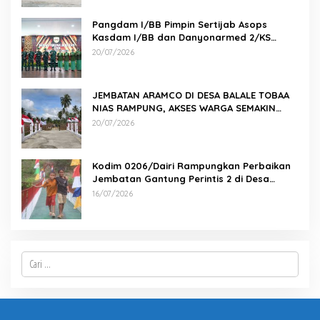
Pangdam I/BB Pimpin Sertijab Asops
Kasdam I/BB dan Danyonarmed 2/KS
serta Tradisi Korps
20/07/2026
JEMBATAN ARAMCO DI DESA BALALE TOBAA
NIAS RAMPUNG, AKSES WARGA SEMAKIN
MUDAH
20/07/2026
Kodim 0206/Dairi Rampungkan Perbaikan
Jembatan Gantung Perintis 2 di Desa
Mbinalun, Pakpak Bharat
16/07/2026
Cari
untuk: