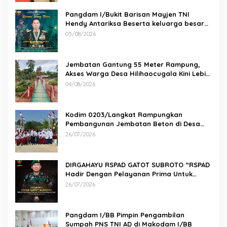
Pangdam I/Bukit Barisan Mayjen TNI
Hendy Antariksa Beserta keluarga besar
Kodam I/BB Mengucapkan : Selamat Ulang
05/08/2026
Tahun Jenderal TNI Agus Subiyanto, S.E.,
M.Si. Panglima TNI
Jembatan Gantung 55 Meter Rampung,
Akses Warga Desa Hilihaocugala Kini Lebih
Aman
04/08/2026
Kodim 0203/Langkat Rampungkan
Pembangunan Jembatan Beton di Desa
Paluh Manis
26/07/2026
DIRGAHAYU RSPAD GATOT SUBROTO “RSPAD
Hadir Dengan Pelayanan Prima Untuk
Indonesia Maju” 26 JULI 1950 – 26 JULI 2026
26/07/2026
Pangdam I/BB Pimpin Pengambilan
Sumpah PNS TNI AD di Makodam I/BB