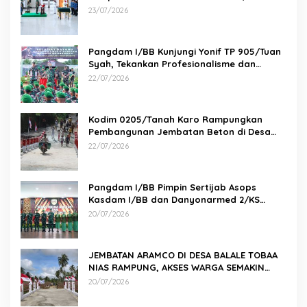
23/07/2026
Pangdam I/BB Kunjungi Yonif TP 905/Tuan
Syah, Tekankan Profesionalisme dan
Kesiapan Prajurit
22/07/2026
Kodim 0205/Tanah Karo Rampungkan
Pembangunan Jembatan Beton di Desa
Pernantin
22/07/2026
Pangdam I/BB Pimpin Sertijab Asops
Kasdam I/BB dan Danyonarmed 2/KS
serta Tradisi Korps
20/07/2026
JEMBATAN ARAMCO DI DESA BALALE TOBAA
NIAS RAMPUNG, AKSES WARGA SEMAKIN
MUDAH
20/07/2026