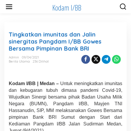
Lewati
Kodam I/BB
ke
konten
Tingkatkan imunitas dan Jalin
sinergitas Pangdam I/BB Gowes
Bersama Pimpinan Bank BRI
Admin
09/04/2021
Berita Utama
236 Dilihat
Kodam I/BB | Medan –
Untuk meningkatkan imunitas
dan kebugaran tubuh dimasa pandemi Covid-19,
Wujudkan Sinergi bersama pihak Badan Usaha Milik
Negara (BUMN), Pangdam I/BB, Mayjen TNI
Hassanudin, SIP, MM melaksanakan Gowes Bersama
pimpinan Bank BRI Sumut dengan Start dari
Kediaman Pangdam I/BB Jalan Sudirman Medan,
Jumat (9/4/2021).