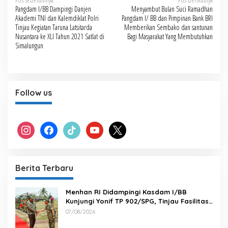
Navigasi
Pangdam I/BB Dampingi Danjen
Menyambut Bulan Suci Ramadhan
pos
Akademi TNI dan Kalemdiklat Polri
Pangdam I/ BB dan Pimpinan Bank BRI
Tinjau Kegiatan Taruna Latsitarda
Memberikan Sembako dan santunan
Nusantara ke XLI Tahun 2021 Satlat di
Bagi Masyarakat Yang Membutuhkan
Simalungun
Follow us
instagram
facebook
tiktok
youtube
x
Berita Terbaru
Menhan RI Didampingi Kasdam I/BB
Kunjungi Yonif TP 902/SPG, Tinjau Fasilitas
dan Beri Motivasi Prajurit
07/08/2026