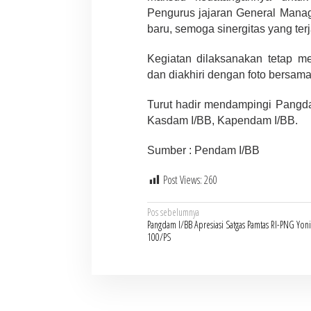
Pengurus jajaran General Mana
baru, semoga sinergitas yang ter
Kegiatan dilaksanakan tetap m
dan diakhiri dengan foto bersam
Turut hadir mendampingi Pangda
Kasdam I/BB, Kapendam I/BB.
Sumber : Pendam I/BB
Post Views:
260
Navigasi
Pos sebelumnya
Pangdam I/BB Apresiasi Satgas Pamtas RI-PNG Yoni
pos
100/PS