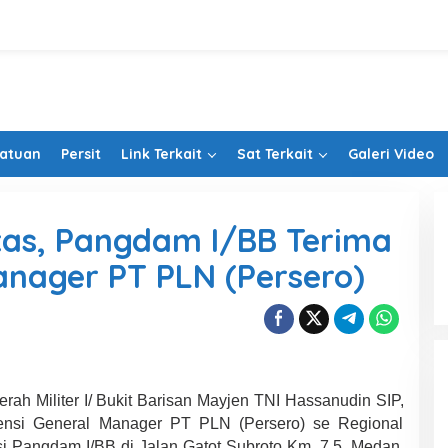
Satuan
Persit
Link Terkait
Sat Terkait
Galeri Video
tas, Pangdam I/BB Terima
anager PT PLN (Persero)
h Militer I/ Bukit Barisan Mayjen TNI Hassanudin SIP,
nsi General Manager PT PLN (Persero) se Regional
i Pangdam I/BB di Jalan Gatot Subroto Km. 7,5, Medan,