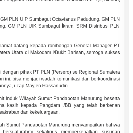
t, GM PLN UIP Sumbagut Octavianus Padudung, GM PLN
g, GM PLN UIK Sumbagut İkram, SRM Distribusi PLN
lamat datang kepada rombongan General Manager PT
tera Utara di Makodam I/Bukit Barisan, semoga sukses
 dengan pihak PT PLN (Persero) se Regional Sumatera
ri ini, bisa menjadi wadah komunikasi dan berkoordinasi
annya, ucap Mayjen Hassanudin.
it Induk Wilayah Sumut Pandapotan Manurung beserta
ma kasih kepada Pangdam I/BB yang telah berkenan
eakraban dan kekeluargaan.
ayah Sumut Pandapotan Manurung menyampaikan bahwa
bersilaturahmi sekaligus memperkenalkan susunan