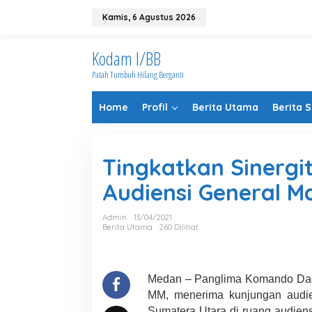
Lewati
ke
Kamis, 6 Agustus 2026
konten
Kodam I/BB
Patah Tumbuh Hilang Berganti
Home
Profil
Berita Utama
Berita 
Tingkatkan Sinergi
Audiensi General M
Admin
13/04/2021
Berita Utama
260 Dilihat
Medan – Panglima Komando Daera
MM, menerima kunjungan audie
Sumatera Utara di ruang audiens