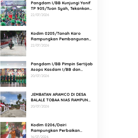
Pangdam I/BB Kunjungi Yonif
TP 905/Tuan Syah, Tekankan
Profesionalisme dan
22/07/2026
Kesiapan Prajurit
Kodim 0205/Tanah Karo
Rampungkan Pembangunan
Jembatan Beton di Desa
22/07/2026
Pernantin
Pangdam I/BB Pimpin Sertijab
Asops Kasdam I/BB dan
Danyonarmed 2/KS serta
20/07/2026
Tradisi Korps
JEMBATAN ARAMCO DI DESA
BALALE TOBAA NIAS RAMPUNG,
AKSES WARGA SEMAKIN MUDAH
20/07/2026
Kodim 0206/Dairi
Rampungkan Perbaikan
Jembatan Gantung Perintis 2
16/07/2026