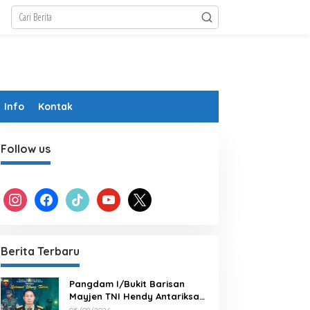
Info
Kontak
Follow us
instagram
facebook
tiktok
youtube
x
Berita Terbaru
Pangdam I/Bukit Barisan
Mayjen TNI Hendy Antariksa
Beserta keluarga besar