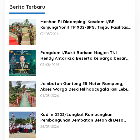
Berita Terbaru
Menhan RI Didampingi Kasdam I/BB
Kunjungi Yonif TP 902/SPG, Tinjau Fasilitas
dan Beri Motivasi Prajurit
07/08/2026
Pangdam I/Bukit Barisan Mayjen TNI
Hendy Antariksa Beserta keluarga besar
Kodam I/BB Mengucapkan : Selamat Ulang
05/08/2026
Tahun Jenderal TNI Agus Subiyanto, S.E.,
M.Si. Panglima TNI
Jembatan Gantung 55 Meter Rampung,
Akses Warga Desa Hilihaocugala Kini Lebih
Aman
04/08/2026
Kodim 0203/Langkat Rampungkan
Pembangunan Jembatan Beton di Desa
Paluh Manis
26/07/2026