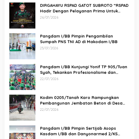
DIRGAHAYU RSPAD GATOT SUBROTO “RSPAD
Hadir Dengan Pelayanan Prima Untuk
Indonesia Maju” 26 JULI 1950 – 26 JULI 2026
26/07/2026
Pangdam I/BB Pimpin Pengambilan
Sumpah PNS TNI AD di Makodam I/BB
23/07/2026
Pangdam I/BB Kunjungi Yonif TP 905/Tuan
Syah, Tekankan Profesionalisme dan
Kesiapan Prajurit
22/07/2026
Kodim 0205/Tanah Karo Rampungkan
Pembangunan Jembatan Beton di Desa
Pernantin
22/07/2026
Pangdam I/BB Pimpin Sertijab Asops
Kasdam I/BB dan Danyonarmed 2/KS