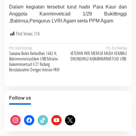
Dalam kegiatan tersebut turut hadir Para Kaur dan
Anggota Kanminvetcad 1/28 Bukittinggi
,Babinsa,Pengurus LVRI Agam serta PPM Agam
Post Views:
214
Navigasi
Pos sebelumnya
Pos berikutnya
Suasana Bulan Ramadhan 1442 H,
VETERAN PKRI MERASA MUDA KEMBALI
pos
Babinmenvetcaddam I/BB Melalui
DIKUNJUNGI KABABINMINVETCAD I/BB.
Kakanminvetcad I/27 Padang
Bersilaturahmi Dengan Veteran PKRI
Follow us
instagram
facebook
tiktok
youtube
x