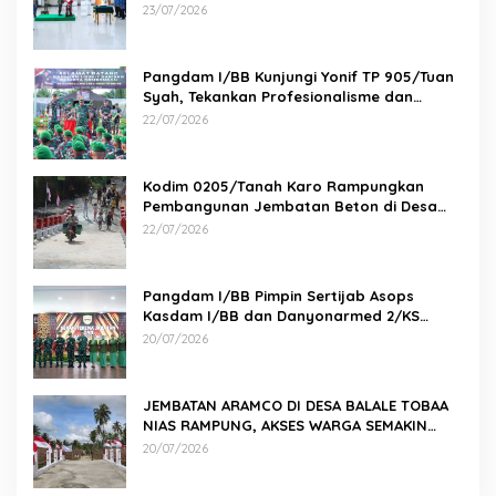
23/07/2026
Pangdam I/BB Kunjungi Yonif TP 905/Tuan
Syah, Tekankan Profesionalisme dan
Kesiapan Prajurit
22/07/2026
Kodim 0205/Tanah Karo Rampungkan
Pembangunan Jembatan Beton di Desa
Pernantin
22/07/2026
Pangdam I/BB Pimpin Sertijab Asops
Kasdam I/BB dan Danyonarmed 2/KS
serta Tradisi Korps
20/07/2026
JEMBATAN ARAMCO DI DESA BALALE TOBAA
NIAS RAMPUNG, AKSES WARGA SEMAKIN
MUDAH
20/07/2026