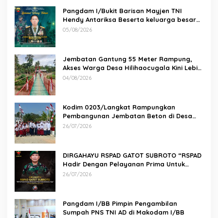
Pangdam I/Bukit Barisan Mayjen TNI
Hendy Antariksa Beserta keluarga besar
Kodam I/BB Mengucapkan : Selamat Ulang
05/08/2026
Tahun Jenderal TNI Agus Subiyanto, S.E.,
M.Si. Panglima TNI
Jembatan Gantung 55 Meter Rampung,
Akses Warga Desa Hilihaocugala Kini Lebih
Aman
04/08/2026
Kodim 0203/Langkat Rampungkan
Pembangunan Jembatan Beton di Desa
Paluh Manis
26/07/2026
DIRGAHAYU RSPAD GATOT SUBROTO “RSPAD
Hadir Dengan Pelayanan Prima Untuk
Indonesia Maju” 26 JULI 1950 – 26 JULI 2026
26/07/2026
Pangdam I/BB Pimpin Pengambilan
Sumpah PNS TNI AD di Makodam I/BB