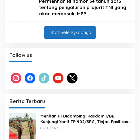
Permenhan RI nomor 34 tahun 2013
tentang penyaluran prajurit TNI yang
akan memasuki MPP
Lihat Selengkapnya
Follow us
instagram
facebook
tiktok
youtube
x
Berita Terbaru
Menhan RI Didampingi Kasdam I/BB
Kunjungi Yonif TP 902/SPG, Tinjau Fasilitas
dan Beri Motivasi Prajurit
07/08/2026