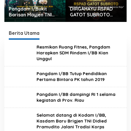
Pangdam I/Bukit
DIRGAHAYU RSPAD
Barisan Mayjen TNI
GATOT SUBROTO
Hendy Antariksa
“RSPAD Hadir Dengan
Beserta keluarga
Pelayanan Prima Untuk
besar Kodam I/BB
Indonesia Maju” 26
Berita Utama
Mengucapkan :
JULI 1950 – 26 JULI
Selamat Ulang Tahun
2026
Resmikan Ruang Fitnes, Pangdam
Jenderal TNI Agus
Harapkan SDM Rindam I/BB Kian
Subiyanto, S.E., M.Si.
Unggul
Panglima TNI
Pangdam I/BB Tutup Pendidikan
Pertama Bintara PK tahun 2019
Pangdam I/BB dampingi RI 1 selama
kegiatan di Prov. Riau
Selamat datang di Kodam I/BB,
Kasdam Baru Brigjen TNI Didied
Pramudito Jalani Tradisi Korps