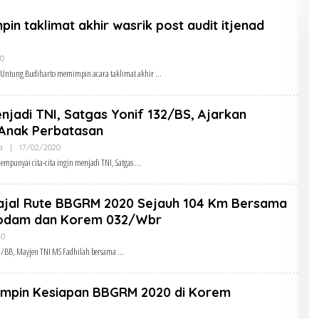
in taklimat akhir wasrik post audit itjenad
Oleh
20
Admin
 Untung Budiharto memimpin acara taklimat akhir
Menjadi TNI, Satgas Yonif 132/BS, Ajarkan
Anak Perbatasan
Oleh
a
|
17/02/2020
Admin
mpunyai cita-cita ingin menjadi TNI, Satgas
ajal Rute BBGRM 2020 Sejauh 104 Km Bersama
odam dan Korem 032/Wbr
Oleh
20
Admin
I/BB, Mayjen TNI MS Fadhilah bersama
impin Kesiapan BBGRM 2020 di Korem