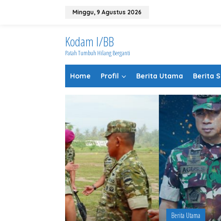
Lewati
ke
Minggu, 9 Agustus 2026
konten
Kodam I/BB
Patah Tumbuh Hilang Berganti
Home
Profil
Berita Utama
Berita 
Berita Utama