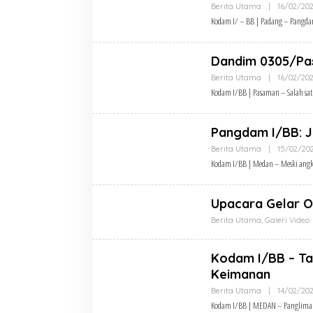
Berita Utama
|
16/02/20
Kodam I/ – BB | Padang – Pangd
Dandim 0305/Pa
Berita Utama
|
16/02/20
Kodam I/BB | Pasaman – Salah sat
Pangdam I/BB: J
Berita Utama
|
15/02/20
Kodam I/BB | Medan – Meski angk
Upacara Gelar Op
Berita Utama
,
Galeri Video
Kodam I/BB – Ta
Keimanan
Berita Utama
|
14/02/20
Kodam I/BB | MEDAN – Panglima 