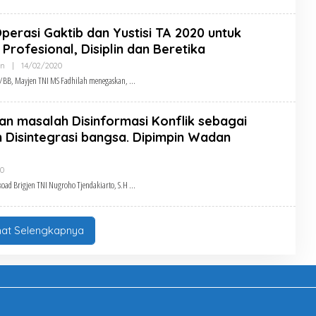
erasi Gaktib dan Yustisi TA 2020 untuk
 Profesional, Disiplin dan Beretika
Oleh
n
|
14/02/2020
Admin
/BB, Mayjen TNI MS Fadhilah menegaskan,
an masalah Disinformasi Konflik sebagai
Disintegrasi bangsa. Dipimpin Wadan
Oleh
20
Admin
oad Brigjen TNI Nugroho Tjendakiarto, S.H
hat Selengkapnya