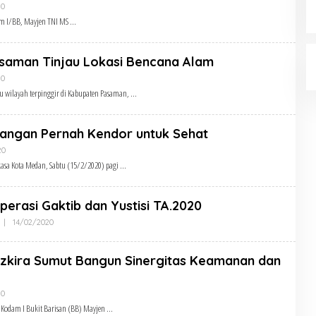
Oleh
20
Admin
am I/BB, Mayjen TNI MS
saman Tinjau Lokasi Bencana Alam
Oleh
20
Admin
u wilayah terpinggir di Kabupaten Pasaman,
angan Pernah Kendor untuk Sehat
Oleh
20
Admin
asa Kota Medan, Sabtu (15/2/2020) pagi
erasi Gaktib dan Yustisi TA.2020
Oleh
|
14/02/2020
Admin
zkira Sumut Bangun Sinergitas Keamanan dan
Oleh
20
Admin
Kodam I Bukit Barisan (BB) Mayjen