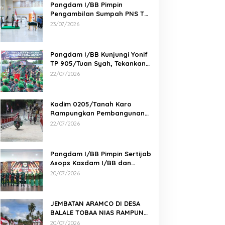
Pangdam I/BB Pimpin
Pengambilan Sumpah PNS TNI
AD di Makodam I/BB
23/07/2026
Pangdam I/BB Kunjungi Yonif
TP 905/Tuan Syah, Tekankan
Profesionalisme dan
22/07/2026
Kesiapan Prajurit
Kodim 0205/Tanah Karo
Rampungkan Pembangunan
Jembatan Beton di Desa
22/07/2026
Pernantin
Pangdam I/BB Pimpin Sertijab
Asops Kasdam I/BB dan
Danyonarmed 2/KS serta
20/07/2026
Tradisi Korps
JEMBATAN ARAMCO DI DESA
BALALE TOBAA NIAS RAMPUNG,
AKSES WARGA SEMAKIN MUDAH
20/07/2026