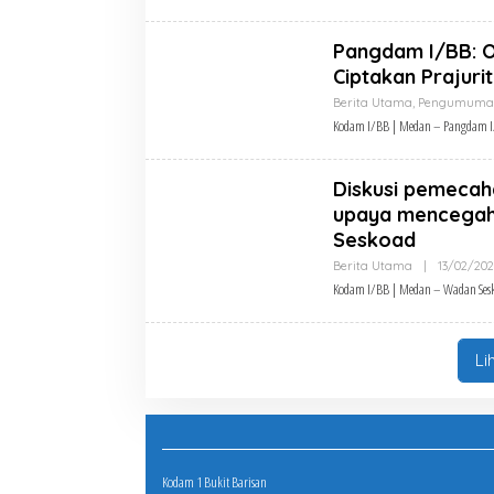
Pangdam I/BB: Op
Ciptakan Prajurit
Berita Utama
,
Pengumuma
Kodam I/BB | Medan – Pangdam I
Diskusi pemecah
upaya mencegah 
Seskoad
Berita Utama
|
13/02/20
Kodam I/BB | Medan – Wadan Sesk
Li
Kodam 1 Bukit Barisan