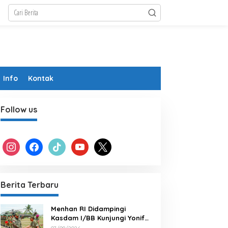
Info
Kontak
Follow us
instagram
facebook
tiktok
youtube
x
Berita Terbaru
Menhan RI Didampingi
Kasdam I/BB Kunjungi Yonif
Berita Utama
TP 902/SPG, Tinjau Fasilitas