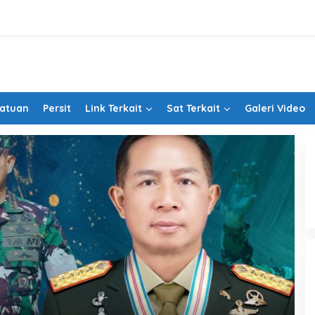
Satuan
Persit
Link Terkait
Sat Terkait
Galeri Video