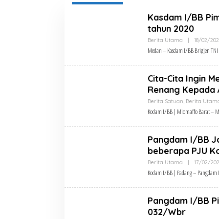
Selamat Ulang Tahun
Jenderal TNI Agus
Kasdam I/BB Pimp
Subiyanto, S.E., M.Si.
tahun 2020
Panglima TNI
Berita Utama
|
18/02/20
Medan – Kasdam I/BB Brigjen TNI
Cita-Cita Ingin 
Renang Kepada 
Berita Satuan
,
Berita Utam
Kodam I/BB | Miomaffo Barat – Me
Pangdam I/BB J
beberapa PJU K
Berita Utama
|
17/02/20
Kodam I/BB | Padang – Pangdam 
Pangdam I/BB P
032/Wbr