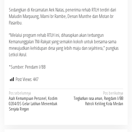
Sedangkan di Kecamatan Aek Natas, penerima rehab RTLH terdiri dari
Maludin Marpaung, Marni br Rambe, Denan Munthe dan Motan br
Pasaribu.
“Melalui program rehab RTLH ini, diharapkan akan terbangun
Kemanunggalan TNI-Rakyat yang semakin kokoh untuk bersama-sama
mewujudkan kehidupan desa yang lebih maju dan sejahtera,” pungkas
Letkol Asrul.
*Sumber: Pendam I/BB
Post Views:
447
Navigasi
Pos sebelumnya
Pos berikutnya
Asah Kemampuan Personel, Kodim
Tingkatkan rasa aman, Pangdam I/BB
pos
0204/DS Gelar Latihan Menembak
Patroli Keliling Kota Medan
Senjata Ringan