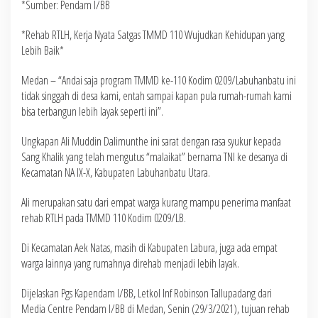
*Sumber: Pendam I/BB
*Rehab RTLH, Kerja Nyata Satgas TMMD 110 Wujudkan Kehidupan yang
Lebih Baik*
Medan – “Andai saja program TMMD ke-110 Kodim 0209/Labuhanbatu ini
tidak singgah di desa kami, entah sampai kapan pula rumah-rumah kami
bisa terbangun lebih layak seperti ini”.
Ungkapan Ali Muddin Dalimunthe ini sarat dengan rasa syukur kepada
Sang Khalik yang telah mengutus “malaikat” bernama TNI ke desanya di
Kecamatan NA IX-X, Kabupaten Labuhanbatu Utara.
Ali merupakan satu dari empat warga kurang mampu penerima manfaat
rehab RTLH pada TMMD 110 Kodim 0209/LB.
Di Kecamatan Aek Natas, masih di Kabupaten Labura, juga ada empat
warga lainnya yang rumahnya direhab menjadi lebih layak.
Dijelaskan Pgs Kapendam I/BB, Letkol Inf Robinson Tallupadang dari
Media Centre Pendam I/BB di Medan, Senin (29/3/2021), tujuan rehab