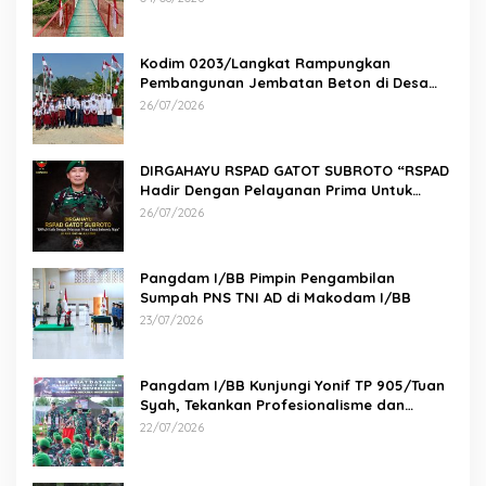
Kodim 0203/Langkat Rampungkan
Pembangunan Jembatan Beton di Desa
Paluh Manis
26/07/2026
DIRGAHAYU RSPAD GATOT SUBROTO “RSPAD
Hadir Dengan Pelayanan Prima Untuk
Indonesia Maju” 26 JULI 1950 – 26 JULI 2026
26/07/2026
Pangdam I/BB Pimpin Pengambilan
Sumpah PNS TNI AD di Makodam I/BB
23/07/2026
Pangdam I/BB Kunjungi Yonif TP 905/Tuan
Syah, Tekankan Profesionalisme dan
Kesiapan Prajurit
22/07/2026