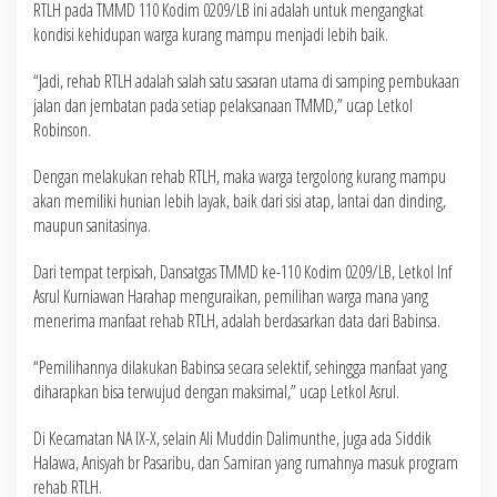
RTLH pada TMMD 110 Kodim 0209/LB ini adalah untuk mengangkat
kondisi kehidupan warga kurang mampu menjadi lebih baik.
“Jadi, rehab RTLH adalah salah satu sasaran utama di samping pembukaan
jalan dan jembatan pada setiap pelaksanaan TMMD,” ucap Letkol
Robinson.
Dengan melakukan rehab RTLH, maka warga tergolong kurang mampu
akan memiliki hunian lebih layak, baik dari sisi atap, lantai dan dinding,
maupun sanitasinya.
Dari tempat terpisah, Dansatgas TMMD ke-110 Kodim 0209/LB, Letkol Inf
Asrul Kurniawan Harahap menguraikan, pemilihan warga mana yang
menerima manfaat rehab RTLH, adalah berdasarkan data dari Babinsa.
“Pemilihannya dilakukan Babinsa secara selektif, sehingga manfaat yang
diharapkan bisa terwujud dengan maksimal,” ucap Letkol Asrul.
Di Kecamatan NA IX-X, selain Ali Muddin Dalimunthe, juga ada Siddik
Halawa, Anisyah br Pasaribu, dan Samiran yang rumahnya masuk program
rehab RTLH.