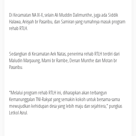
Di Kecamatan NA IX-X, selain Ali Muddin Dalimunthe, juga ada Siddik
Halawa, Anisyah br Pasaribu, dan Samiran yang rumahnya masuk program
rehab RTLH.
Sedangkan di Kecamatan Aek Natas, penerima rehab RTLH terdiri dari
Maludin Marpaung, Marni br Rambe, Denan Munthe dan Motan br
Pasaribu.
“Melalui program rehab RTLH ini, diharapkan akan terbangun
Kemanunggalan TNI-Rakyat yang semakin kokoh untuk bersama-sama
mewujudkan kehidupan desa yang lebih maju dan sejahtera,” pungkas
Letkol Asrul.