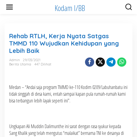
Lewati
Kodam I/BB
ke
konten
Rehab RTLH, Kerja Nyata Satgas
TMMD 110 Wujudkan Kehidupan yang
Lebih Baik
Admin
29/03/2021
Berita Utama
447 Dilihat
Medan – “Andai saja program TMMD ke-110 Kodim 0209/Labuhanbatu ini
tidak singgah di desa kami, entah sampai kapan pula rumah-rumah kami
bisa terbangun lebih layak seperti ini”.
Ungkapan Ali Muddin Dalimunthe ini sarat dengan rasa syukur kepada
Sang Khalik yang telah mengutus “malaikat” bernama TNI ke desanya di