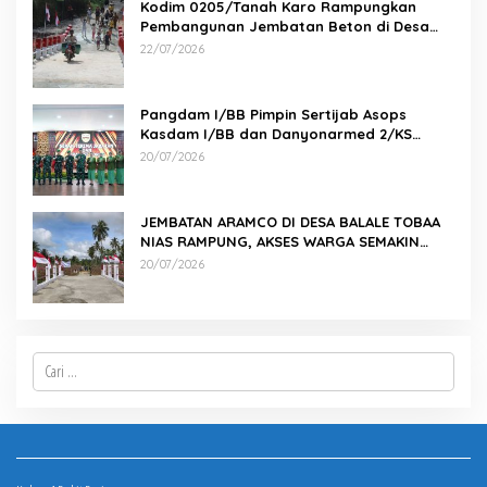
Kodim 0205/Tanah Karo Rampungkan
Pembangunan Jembatan Beton di Desa
Pernantin
22/07/2026
Pangdam I/BB Pimpin Sertijab Asops
Kasdam I/BB dan Danyonarmed 2/KS
serta Tradisi Korps
20/07/2026
JEMBATAN ARAMCO DI DESA BALALE TOBAA
NIAS RAMPUNG, AKSES WARGA SEMAKIN
MUDAH
20/07/2026
Cari
untuk: