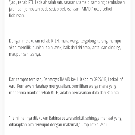
“Jadi, rehab RTLH adalah salah satu sasaran utama di samping pembukaan
jalan dan jembatan pada setiap pelaksanaan TMMD,” ucap Letkol
Robinson.
Dengan melakukan rehab RTLH, maka warga tergolong kurang mampu
akan memiliki hunian lebih layak, baik dari sisi atap, lantai dan dinding,
maupun sanitasinya.
Dari tempat terpisah, Dansatgas TMMD ke-110 Kodim 0209/LB, Letkol Inf
Asrul Kurniawan Harahap menguraikan, pemilihan warga mana yang
menerima manfaat rehab RTLH, adalah berdasarkan data dari Babinsa.
“Pemilihannya dilakukan Babinsa secara selektif, sehingga manfaat yang
diharapkan bisa terwujud dengan maksimal,” ucap Letkol Asrul.