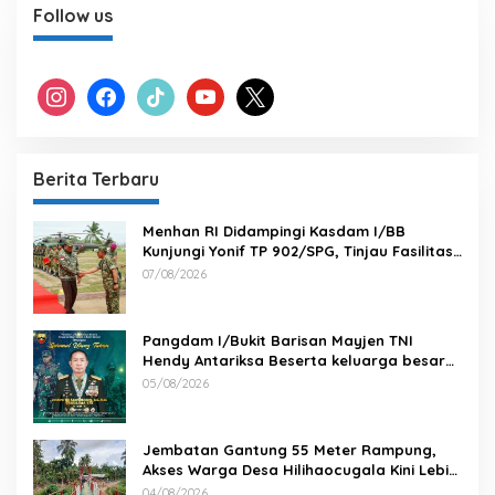
Follow us
instagram
facebook
tiktok
youtube
x
Berita Terbaru
Menhan RI Didampingi Kasdam I/BB
Kunjungi Yonif TP 902/SPG, Tinjau Fasilitas
dan Beri Motivasi Prajurit
07/08/2026
Pangdam I/Bukit Barisan Mayjen TNI
Hendy Antariksa Beserta keluarga besar
Kodam I/BB Mengucapkan : Selamat Ulang
05/08/2026
Tahun Jenderal TNI Agus Subiyanto, S.E.,
M.Si. Panglima TNI
Jembatan Gantung 55 Meter Rampung,
Akses Warga Desa Hilihaocugala Kini Lebih
Aman
04/08/2026