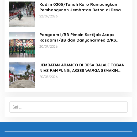
Kodim 0205/Tanah Karo Rampungkan
Pembangunan Jembatan Beton di Desa
Pernantin
22/07/2026
Pangdam I/BB Pimpin Sertijab Asops
Kasdam I/BB dan Danyonarmed 2/KS
serta Tradisi Korps
20/07/2026
JEMBATAN ARAMCO DI DESA BALALE TOBAA
NIAS RAMPUNG, AKSES WARGA SEMAKIN
MUDAH
20/07/2026
Cari
untuk: