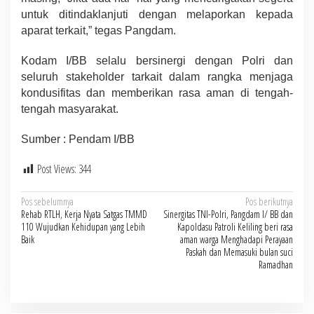
untuk ditindaklanjuti dengan melaporkan kepada
aparat terkait,” tegas Pangdam.
Kodam I/BB selalu bersinergi dengan Polri dan
seluruh stakeholder tarkait dalam rangka menjaga
kondusifitas dan memberikan rasa aman di tengah-
tengah masyarakat.
Sumber : Pendam I/BB
Post Views:
344
Navigasi
Pos sebelumnya
Pos berikutnya
Rehab RTLH, Kerja Nyata Satgas TMMD
Sinergitas TNI-Polri, Pangdam I/ BB dan
pos
110 Wujudkan Kehidupan yang Lebih
Kapoldasu Patroli Keliling beri rasa
Baik
aman warga Menghadapi Perayaan
Paskah dan Memasuki bulan suci
Ramadhan