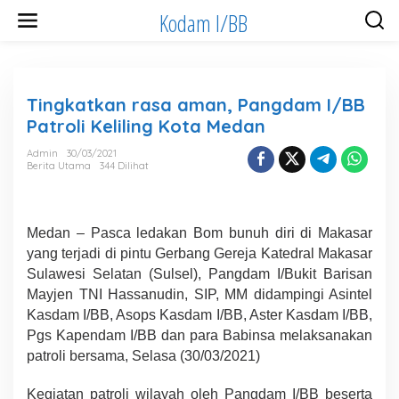
Lewati
Kodam I/BB
ke
konten
Tingkatkan rasa aman, Pangdam I/BB
Patroli Keliling Kota Medan
Admin
30/03/2021
Berita Utama
344 Dilihat
Medan – Pasca ledakan Bom bunuh diri di Makasar
yang terjadi di pintu Gerbang Gereja Katedral Makasar
Sulawesi Selatan (Sulsel), Pangdam I/Bukit Barisan
Mayjen TNI Hassanudin, SIP, MM didampingi Asintel
Kasdam I/BB, Asops Kasdam I/BB, Aster Kasdam I/BB,
Pgs Kapendam I/BB dan para Babinsa melaksanakan
patroli bersama, Selasa (30/03/2021)
Kegiatan patroli wilayah oleh Pangdam I/BB beserta