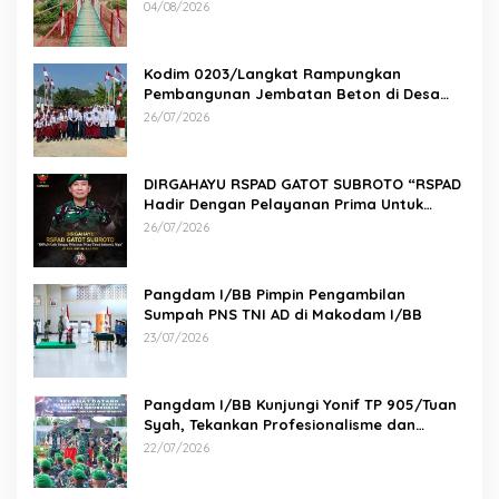
Aman
04/08/2026
Kodim 0203/Langkat Rampungkan
Pembangunan Jembatan Beton di Desa
Paluh Manis
26/07/2026
DIRGAHAYU RSPAD GATOT SUBROTO “RSPAD
Hadir Dengan Pelayanan Prima Untuk
Indonesia Maju” 26 JULI 1950 – 26 JULI 2026
26/07/2026
Pangdam I/BB Pimpin Pengambilan
Sumpah PNS TNI AD di Makodam I/BB
23/07/2026
Pangdam I/BB Kunjungi Yonif TP 905/Tuan
Syah, Tekankan Profesionalisme dan
Kesiapan Prajurit
22/07/2026