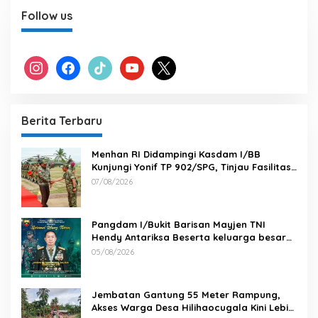
Follow us
instagram
facebook
tiktok
youtube
x
Berita Terbaru
Menhan RI Didampingi Kasdam I/BB
Kunjungi Yonif TP 902/SPG, Tinjau Fasilitas
dan Beri Motivasi Prajurit
07/08/2026
Pangdam I/Bukit Barisan Mayjen TNI
Hendy Antariksa Beserta keluarga besar
Kodam I/BB Mengucapkan : Selamat Ulang
05/08/2026
Tahun Jenderal TNI Agus Subiyanto, S.E.,
M.Si. Panglima TNI
Jembatan Gantung 55 Meter Rampung,
Akses Warga Desa Hilihaocugala Kini Lebih